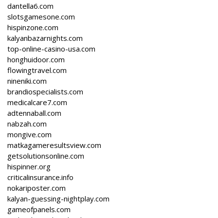
dantella6.com
slotsgamesone.com
hispinzone.com
kalyanbazarnights.com
top-online-casino-usa.com
honghuidoor.com
flowingtravel.com
nineniki.com
brandiospecialists.com
medicalcare7.com
adtennaball.com
nabzah.com
mongive.com
matkagameresultsview.com
getsolutionsonline.com
hispinner.org
criticalinsurance.info
nokariposter.com
kalyan-guessing-nightplay.com
gameofpanels.com