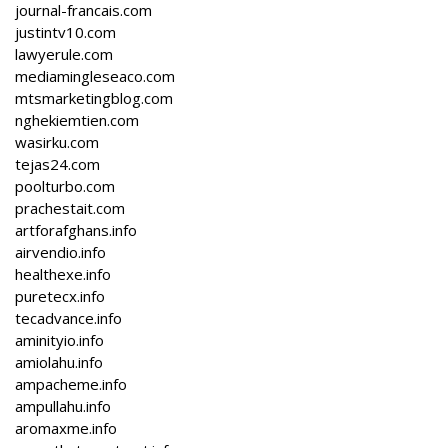
journal-francais.com
justintv10.com
lawyerule.com
mediamingleseaco.com
mtsmarketingblog.com
nghekiemtien.com
wasirku.com
tejas24.com
poolturbo.com
prachestait.com
artforafghans.info
airvendio.info
healthexe.info
puretecx.info
tecadvance.info
aminityio.info
amiolahu.info
ampacheme.info
ampullahu.info
aromaxme.info