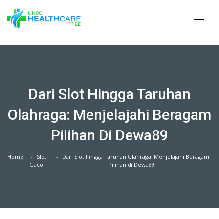
Skip
to
content
Dari Slot Hingga Taruhan
Olahraga: Menjelajahi Beragam
Pilihan Di Dewa89
Home
Slot
Dari Slot hingga Taruhan Olahraga: Menjelajahi Beragam
Gacor
Pilihan di Dewa89