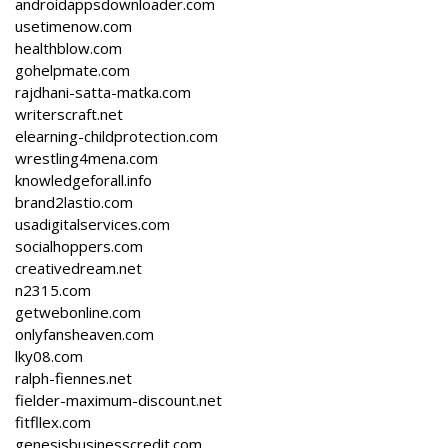
androidappsdownloader.com
usetimenow.com
healthblow.com
gohelpmate.com
rajdhani-satta-matka.com
writerscraft.net
elearning-childprotection.com
wrestling4mena.com
knowledgeforall.info
brand2lastio.com
usadigitalservices.com
socialhoppers.com
creativedream.net
n2315.com
getwebonline.com
onlyfansheaven.com
lky08.com
ralph-fiennes.net
fielder-maximum-discount.net
fitfllex.com
genesisbusinesscredit.com