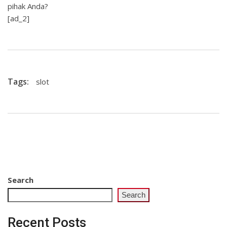
pihak Anda?
[ad_2]
Tags:
slot
Search
Search
Recent Posts