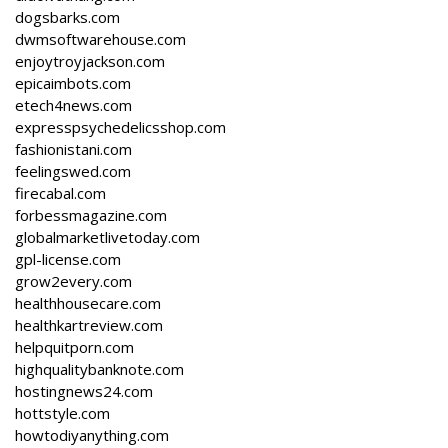
dogsbarks.com
dwmsoftwarehouse.com
enjoytroyjackson.com
epicaimbots.com
etech4news.com
expresspsychedelicsshop.com
fashionistani.com
feelingswed.com
firecabal.com
forbessmagazine.com
globalmarketlivetoday.com
gpl-license.com
grow2every.com
healthhousecare.com
healthkartreview.com
helpquitporn.com
highqualitybanknote.com
hostingnews24.com
hottstyle.com
howtodiyanything.com