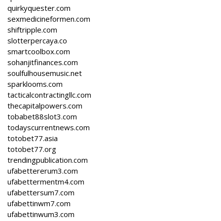
quirkyquester.com
sexmedicineformen.com
shiftripple.com
slotterpercaya.co
smartcoolbox.com
sohanjitfinances.com
soulfulhousemusic.net
sparklooms.com
tacticalcontractingllc.com
thecapitalpowers.com
tobabet88slot3.com
todayscurrentnews.com
totobet77.asia
totobet77.org
trendingpublication.com
ufabettererum3.com
ufabettermentm4.com
ufabettersum7.com
ufabettinwm7.com
ufabettinwum3.com