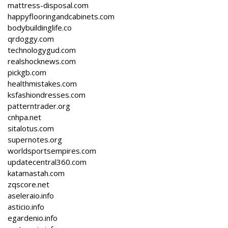
mattress-disposal.com
happyflooringandcabinets.com
bodybuildinglife.co
qrdoggy.com
technologygud.com
realshocknews.com
pickgb.com
healthmistakes.com
ksfashiondresses.com
patterntrader.org
cnhpa.net
sitalotus.com
supernotes.org
worldsportsempires.com
updatecentral360.com
katamastah.com
zqscore.net
aseleraio.info
asticio.info
egardenio.info