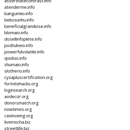
asserthatecontrast.info
atenderme.info
bangumiio.info
bekosunhu.info
beneficialgrandiose.info
blomaio.info
dosellinfoplete.info
podtubeio.info
powerfulvolatile.info
qvidsio.info
shumaio.info
slotherio.info
cysapluscertification.org
fortnitehacks.org
loginsearch.org
aodecor.org
donorsmatch.org
nowtimes.org
casinoeing.org
livemocha.biz
streetlife.biz