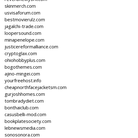
skinmerch.com
usvisaforum.com
bestmovierulz.com
jagalchi-trade.com
loopersound.com
minapenelope.com
justicereformalliance.com
cryptoglax.com
ohiohobbyplus.com
bogothemes.com
ajino-mingei.com
yourfreehost.info
cheapnorthfacejacketsm.com
gurjoshhomes.com
tombradydiet.com
bonthaiclub.com
casusbelli-mod.com
bookplatesociety.com
lebnewsmedia.com
sonosonora.com