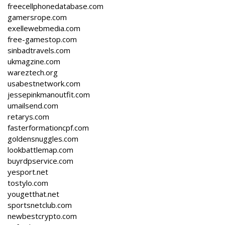
freecellphonedatabase.com
gamersrope.com
exellewebmedia.com
free-gamestop.com
sinbadtravels.com
ukmagzine.com
wareztech.org
usabestnetwork.com
jessepinkmanoutfit.com
umailsend.com
retarys.com
fasterformationcpf.com
goldensnuggles.com
lookbattlemap.com
buyrdpservice.com
yesport.net
tostylo.com
yougetthat.net
sportsnetclub.com
newbestcrypto.com