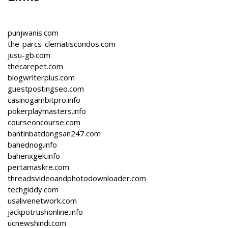
punjwanis.com
the-parcs-clematiscondos.com
jusu-gb.com
thecarepet.com
blogwriterplus.com
guestpostingseo.com
casinogambitpro.info
pokerplaymasters.info
courseoncourse.com
bantinbatdongsan247.com
bahednog.info
bahenxgek.info
pertamaskre.com
threadsvideoandphotodownloader.com
techgiddy.com
usalivenetwork.com
jackpotrushonline.info
ucnewshindi.com