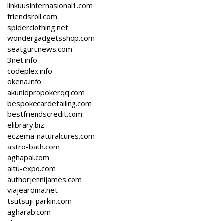
linkuusinternasional1.com
friendsroll.com
spiderclothing.net
wondergadgetsshop.com
seatgurunews.com
3net.info
codeplex.info
okena.info
akunidpropokerqq.com
bespokecardetailing.com
bestfriendscredit.com
elibrary.biz
eczema-naturalcures.com
astro-bath.com
aghapal.com
altu-expo.com
authorjennijames.com
viajearoma.net
tsutsuji-parkin.com
agharab.com