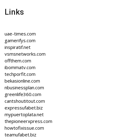
Links
uae-times.com
gamerifys.com
inspiratif.net
vsmsnetworks.com
offthem.com
ibommatv.com
techporfit.com
bekasionline.com
nbusinessplan.com
greenlife360.com
cantshoutitout.com
expressufabet.biz
mypuertoplata.net
thepioneerxpress.com
howtofixissue.com
teamufabet.biz