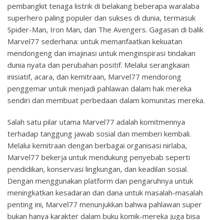
pembangkit tenaga listrik di belakang beberapa waralaba
superhero paling populer dan sukses di dunia, termasuk
Spider-Man, Iron Man, dan The Avengers. Gagasan di balik
Marvel77 sederhana: untuk memanfaatkan kekuatan
mendongeng dan imajinasi untuk menginspirasi tindakan
dunia nyata dan perubahan positif. Melalui serangkaian
inisiatif, acara, dan kemitraan, Marvel77 mendorong
penggemar untuk menjadi pahlawan dalam hak mereka
sendiri dan membuat perbedaan dalam komunitas mereka.
Salah satu pilar utama Marvel77 adalah komitmennya
terhadap tanggung jawab sosial dan memberi kembali.
Melalui kemitraan dengan berbagai organisasi nirlaba,
Marvel77 bekerja untuk mendukung penyebab seperti
pendidikan, konservasi lingkungan, dan keadilan sosial.
Dengan menggunakan platform dan pengaruhnya untuk
meningkatkan kesadaran dan dana untuk masalah-masalah
penting ini, Marvel77 menunjukkan bahwa pahlawan super
bukan hanya karakter dalam buku komik-mereka juga bisa