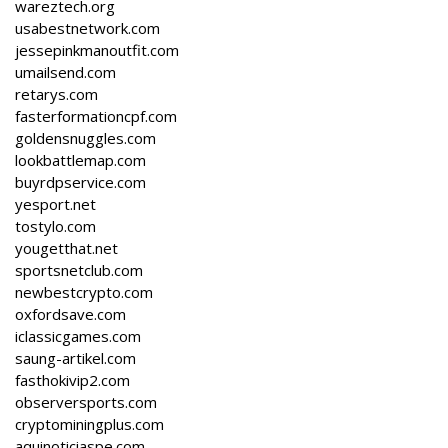
wareztech.org
usabestnetwork.com
jessepinkmanoutfit.com
umailsend.com
retarys.com
fasterformationcpf.com
goldensnuggles.com
lookbattlemap.com
buyrdpservice.com
yesport.net
tostylo.com
yougetthat.net
sportsnetclub.com
newbestcrypto.com
oxfordsave.com
iclassicgames.com
saung-artikel.com
fasthokivip2.com
observersports.com
cryptominingplus.com
aquinoticiaspe.com