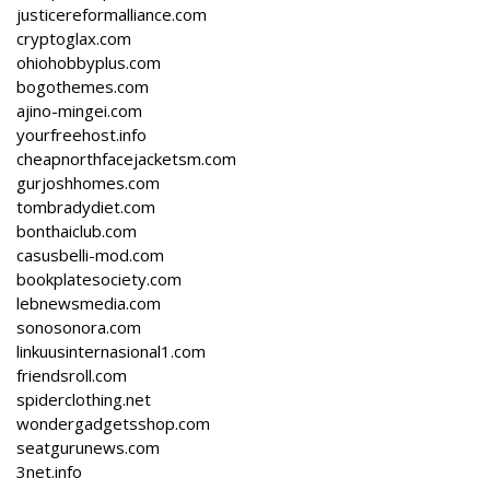
justicereformalliance.com
cryptoglax.com
ohiohobbyplus.com
bogothemes.com
ajino-mingei.com
yourfreehost.info
cheapnorthfacejacketsm.com
gurjoshhomes.com
tombradydiet.com
bonthaiclub.com
casusbelli-mod.com
bookplatesociety.com
lebnewsmedia.com
sonosonora.com
linkuusinternasional1.com
friendsroll.com
spiderclothing.net
wondergadgetsshop.com
seatgurunews.com
3net.info