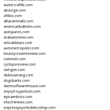
watercraftllc.com
abourge.com
afiliixs.com
alharammallz.com
americanbulletins.com
asespares.com
arabianstime.com
atticabblues.com
autometropolist.com
beautycreamreview.com
coinmoh.com
cyclopsreview.com
dattgen.com
didoivatnang.com
dogsbarks.com
dwmsoftwarehouse.com
enjoytroyjackson.com
epicaimbots.com
etech4news.com
expresspsychedelicsshop.com