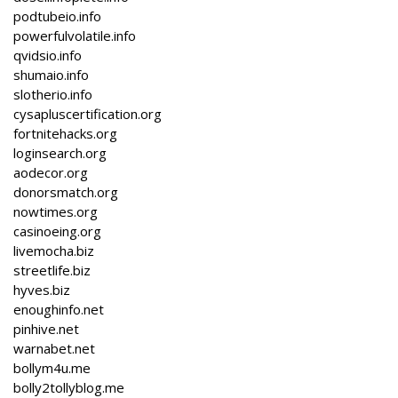
podtubeio.info
powerfulvolatile.info
qvidsio.info
shumaio.info
slotherio.info
cysapluscertification.org
fortnitehacks.org
loginsearch.org
aodecor.org
donorsmatch.org
nowtimes.org
casinoeing.org
livemocha.biz
streetlife.biz
hyves.biz
enoughinfo.net
pinhive.net
warnabet.net
bollym4u.me
bolly2tollyblog.me