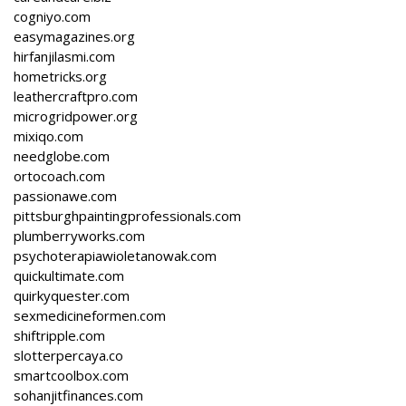
cogniyo.com
easymagazines.org
hirfanjilasmi.com
hometricks.org
leathercraftpro.com
microgridpower.org
mixiqo.com
needglobe.com
ortocoach.com
passionawe.com
pittsburghpaintingprofessionals.com
plumberryworks.com
psychoterapiawioletanowak.com
quickultimate.com
quirkyquester.com
sexmedicineformen.com
shiftripple.com
slotterpercaya.co
smartcoolbox.com
sohanjitfinances.com