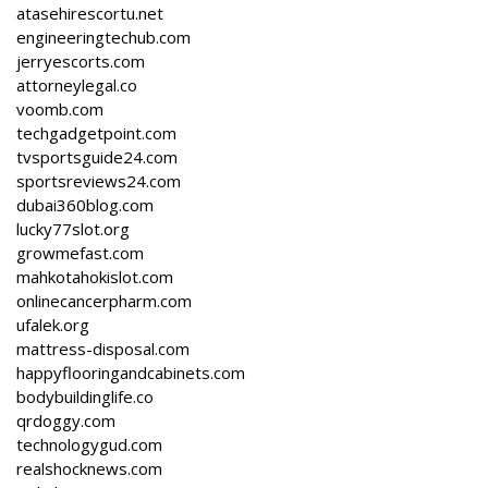
atasehirescortu.net
engineeringtechub.com
jerryescorts.com
attorneylegal.co
voomb.com
techgadgetpoint.com
tvsportsguide24.com
sportsreviews24.com
dubai360blog.com
lucky77slot.org
growmefast.com
mahkotahokislot.com
onlinecancerpharm.com
ufalek.org
mattress-disposal.com
happyflooringandcabinets.com
bodybuildinglife.co
qrdoggy.com
technologygud.com
realshocknews.com