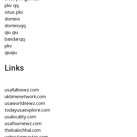
pkv qq
situs pkv
domino
dominoqq
qiu qiu
bandarqq
pkv
qiuqiu
Links
usafullnewz.com
uktimenetwork.com
usaworldnewz.com
todayusaexplore.com
usalocality.com
usafournewz.com
thebalochhal.com
vehicularmaster.com