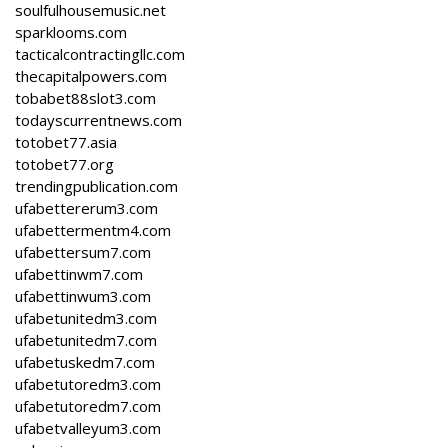
soulfulhousemusic.net
sparklooms.com
tacticalcontractingllc.com
thecapitalpowers.com
tobabet88slot3.com
todayscurrentnews.com
totobet77.asia
totobet77.org
trendingpublication.com
ufabettererum3.com
ufabettermentm4.com
ufabettersum7.com
ufabettinwm7.com
ufabettinwum3.com
ufabetunitedm3.com
ufabetunitedm7.com
ufabetuskedm7.com
ufabetutoredm3.com
ufabetutoredm7.com
ufabetvalleyum3.com