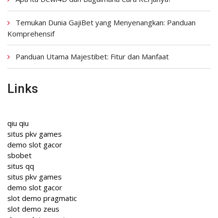
Temukan Dunia GajiBet yang Menyenangkan: Panduan
Komprehensif
Panduan Utama Majestibet: Fitur dan Manfaat
Links
qiu qiu
situs pkv games
demo slot gacor
sbobet
situs qq
situs pkv games
demo slot gacor
slot demo pragmatic
slot demo zeus