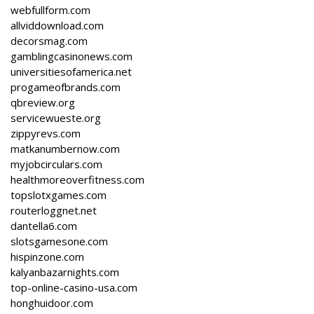
webfullform.com
allviddownload.com
decorsmag.com
gamblingcasinonews.com
universitiesofamerica.net
progameofbrands.com
qbreview.org
servicewueste.org
zippyrevs.com
matkanumbernow.com
myjobcirculars.com
healthmoreoverfitness.com
topslotxgames.com
routerloggnet.net
dantella6.com
slotsgamesone.com
hispinzone.com
kalyanbazarnights.com
top-online-casino-usa.com
honghuidoor.com