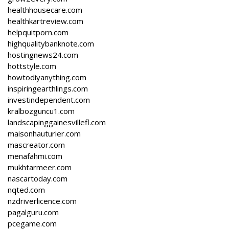
healthhousecare.com
healthkartreview.com
helpquitporn.com
highqualitybanknote.com
hostingnews24.com
hottstyle.com
howtodiyanything.com
inspiringearthlings.com
investindependent.com
kralbozguncu1.com
landscapinggainesvillefl.com
maisonhauturier.com
mascreator.com
menafahmi.com
mukhtarmeer.com
nascartoday.com
nqted.com
nzdriverlicence.com
pagalguru.com
pcegame.com