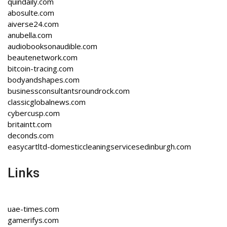
quindaily.com
abosulte.com
aiverse24.com
anubella.com
audiobooksonaudible.com
beautenetwork.com
bitcoin-tracing.com
bodyandshapes.com
businessconsultantsroundrock.com
classicglobalnews.com
cybercusp.com
britaintt.com
deconds.com
easycartltd-domesticcleaningservicesedinburgh.com
Links
uae-times.com
gamerifys.com