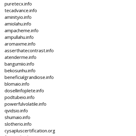
puretecx.info
tecadvance.info
aminityio.info
amiolahu.info
ampacheme.info
ampullahu.info
aromaxme.info
asserthatecontrast.info
atenderme.info
bangumiio.info
bekosunhu.info
beneficialgrandiose.info
blomaio.info
dosellinfoplete.info
podtubeio.info
powerfulvolatile.info
qvidsio.info
shumaio.info
slotherio.info
cysapluscertification.org