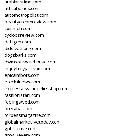
arabianstime.com
atticabblues.com
autometropolist.com
beautycreamreview.com
coinmoh.com
cyclopsreview.com
dattgen.com
didoivatnang.com
dogsbarks.com
dwmsoftwarehouse.com
enjoytroyjackson.com
epicaimbots.com
etech4news.com
expresspsychedelicsshop.com
fashionistani.com
feelingswed.com
firecabal.com
forbessmagazine.com
globalmarketlivetoday.com
gpl-license.com
grow2every.com