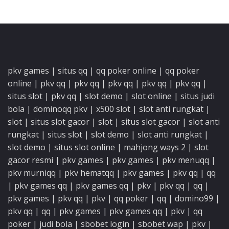
pkv games
|
situs qq
|
qq poker online
|
qq poker
online
|
pkv qq
|
pkv qq
|
pkv qq
|
pkv qq
|
pkv qq
|
situs slot
|
pkv qq
|
slot demo
|
slot online
|
situs judi
bola
|
dominoqq pkv
|
x500 slot
|
slot anti rungkat
|
slot
|
situs slot gacor
|
slot
|
situs slot gacor
|
slot anti
rungkat
|
situs slot
|
slot demo
|
slot anti rungkat
|
slot demo
|
situs slot online
|
mahjong ways 2
|
slot
gacor resmi
|
pkv games
|
pkv games
|
pkv menuqq
|
pkv murniqq
|
pkv hematqq
|
pkv games
|
pkv qq
|
qq
|
pkv games qq
|
pkv games qq
|
pkv
|
pkv qq
|
qq
|
pkv games
|
pkv qq
|
pkv
|
qq poker
|
qq
|
domino99
|
pkv qq
|
qq
|
pkv games
|
pkv games qq
|
pkv
|
qq
poker
|
judi bola
|
sbobet login
|
sbobet wap
|
pkv
|