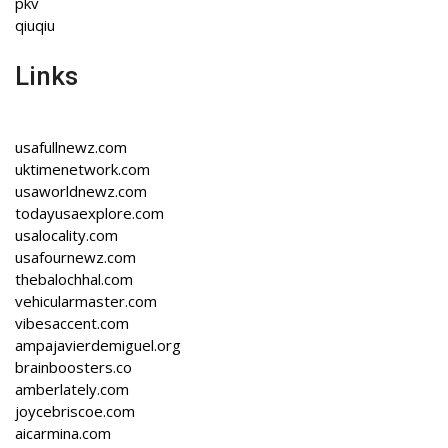
pkv
qiuqiu
Links
usafullnewz.com
uktimenetwork.com
usaworldnewz.com
todayusaexplore.com
usalocality.com
usafournewz.com
thebalochhal.com
vehicularmaster.com
vibesaccent.com
ampajavierdemiguel.org
brainboosters.co
amberlately.com
joycebriscoe.com
aicarmina.com