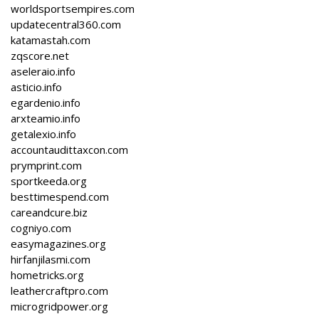
worldsportsempires.com
updatecentral360.com
katamastah.com
zqscore.net
aseleraio.info
asticio.info
egardenio.info
arxteamio.info
getalexio.info
accountaudittaxcon.com
prymprint.com
sportkeeda.org
besttimespend.com
careandcure.biz
cogniyo.com
easymagazines.org
hirfanjilasmi.com
hometricks.org
leathercraftpro.com
microgridpower.org