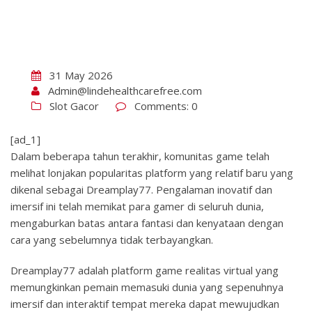
31 May 2026
Admin@lindehealthcarefree.com
Slot Gacor
Comments: 0
[ad_1]
Dalam beberapa tahun terakhir, komunitas game telah
melihat lonjakan popularitas platform yang relatif baru yang
dikenal sebagai Dreamplay77. Pengalaman inovatif dan
imersif ini telah memikat para gamer di seluruh dunia,
mengaburkan batas antara fantasi dan kenyataan dengan
cara yang sebelumnya tidak terbayangkan.
Dreamplay77 adalah platform game realitas virtual yang
memungkinkan pemain memasuki dunia yang sepenuhnya
imersif dan interaktif tempat mereka dapat mewujudkan