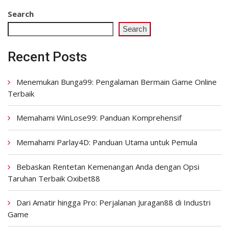
Search
Search
Recent Posts
Menemukan Bunga99: Pengalaman Bermain Game Online
Terbaik
Memahami WinLose99: Panduan Komprehensif
Memahami Parlay4D: Panduan Utama untuk Pemula
Bebaskan Rentetan Kemenangan Anda dengan Opsi
Taruhan Terbaik Oxibet88
Dari Amatir hingga Pro: Perjalanan Juragan88 di Industri
Game