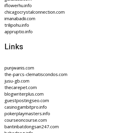
iflowerhu.info
chicagocrystalconnection.com
imanabadii.com
trilipohu.info
appruptio.info
Links
punjwanis.com
the-parcs-clematiscondos.com
jusu-gb.com
thecarepet.com
blogwriterplus.com
guestpostingseo.com
casinogambitpro.info
pokerplaymasters.info
courseoncourse.com
bantinbatdongsan247.com