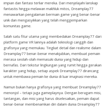
impian dan fantasi terliar mereka. Dari menjelajahi lanskap
fantastis hingga melawan makhluk mitos, Dreamplay77
menawarkan pengalaman bermain game yang benar-benar
unik dan mengasyikkan yang telah menggemparkan
komunitas game.
Salah satu fitur utama yang membedakan Dreamplay77 dari
platform game VR lainnya adalah teknologi canggih dan
grafisnya yang memukau. Tingkat detail dan realisme dalam
Dreamplay77 benar-benar menakjubkan, membuat pemain
merasa seolah-olah memasuki dunia yang hidup dan
bernafas. Dari tekstur lingkungan yang rumit hingga gerakan
karakter yang hidup, setiap aspek Dreamplay77 dirancang
untuk membawa pemain ke dunia di luar imajinasi mereka.
Namun bukan hanya grafisnya yang membuat Dreamplay77
menonjol – tetapi juga gameplaynya. Dengan beragam misi,
tantangan, dan misi yang harus diselesaikan, pemain dapat
benar-benar membenamkan diri dalam dunia Dreamplay77