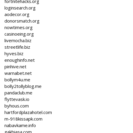
fortnitehacks.org
loginsearch.org
aodecor.org
donorsmatch.org
nowtimes.org
casinoeing.org
livemocha.biz
streetlife.biz
hyves.biz
enoughinfo.net
pinhive.net
warnabet.net
bollym4u.me
bolly2tollyblog.me
pandaclub.me
flyttevask.io
byhous.com
hartfordplazahotel.com
m-918kissapk.com
nabavkame.info
gakbiasa.com