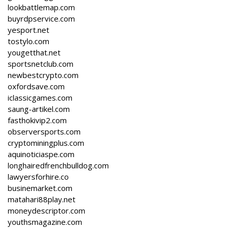
lookbattlemap.com
buyrdpservice.com
yesport.net
tostylo.com
yougetthat.net
sportsnetclub.com
newbestcrypto.com
oxfordsave.com
iclassicgames.com
saung-artikel.com
fasthokivip2.com
observersports.com
cryptominingplus.com
aquinoticiaspe.com
longhairedfrenchbulldog.com
lawyersforhire.co
businemarket.com
matahari88play.net
moneydescriptor.com
youthsmagazine.com