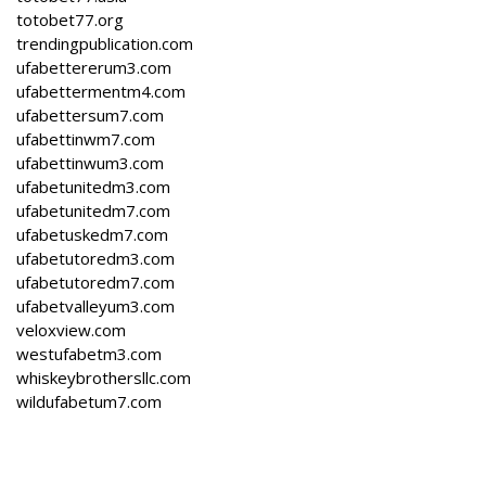
totobet77.org
trendingpublication.com
ufabettererum3.com
ufabettermentm4.com
ufabettersum7.com
ufabettinwm7.com
ufabettinwum3.com
ufabetunitedm3.com
ufabetunitedm7.com
ufabetuskedm7.com
ufabetutoredm3.com
ufabetutoredm7.com
ufabetvalleyum3.com
veloxview.com
westufabetm3.com
whiskeybrothersllc.com
wildufabetum7.com