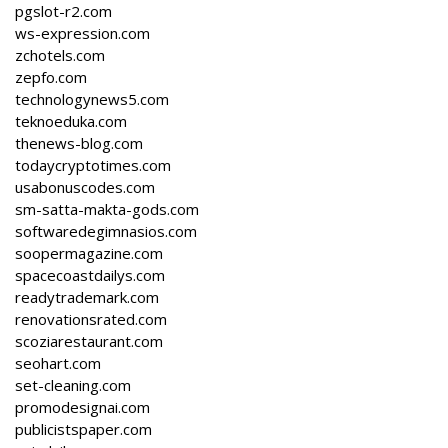
pgslot-r2.com
ws-expression.com
zchotels.com
zepfo.com
technologynews5.com
teknoeduka.com
thenews-blog.com
todaycryptotimes.com
usabonuscodes.com
sm-satta-makta-gods.com
softwaredegimnasios.com
soopermagazine.com
spacecoastdailys.com
readytrademark.com
renovationsrated.com
scoziarestaurant.com
seohart.com
set-cleaning.com
promodesignai.com
publicistspaper.com