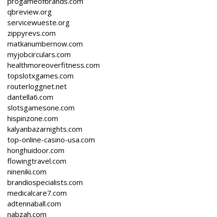
progameofbrands.com
qbreview.org
servicewueste.org
zippyrevs.com
matkanumbernow.com
myjobcirculars.com
healthmoreoverfitness.com
topslotxgames.com
routerloggnet.net
dantella6.com
slotsgamesone.com
hispinzone.com
kalyanbazarnights.com
top-online-casino-usa.com
honghuidoor.com
flowingtravel.com
nineniki.com
brandiospecialists.com
medicalcare7.com
adtennaball.com
nabzah.com