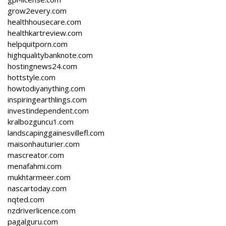
grow2every.com
healthhousecare.com
healthkartreview.com
helpquitporn.com
highqualitybanknote.com
hostingnews24.com
hottstyle.com
howtodiyanything.com
inspiringearthlings.com
investindependent.com
kralbozguncu1.com
landscapinggainesvillefl.com
maisonhauturier.com
mascreator.com
menafahmi.com
mukhtarmeer.com
nascartoday.com
nqted.com
nzdriverlicence.com
pagalguru.com