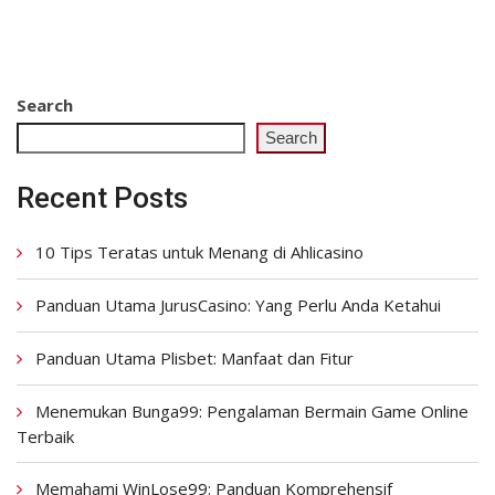
Search
Search
Recent Posts
10 Tips Teratas untuk Menang di Ahlicasino
Panduan Utama JurusCasino: Yang Perlu Anda Ketahui
Panduan Utama Plisbet: Manfaat dan Fitur
Menemukan Bunga99: Pengalaman Bermain Game Online
Terbaik
Memahami WinLose99: Panduan Komprehensif