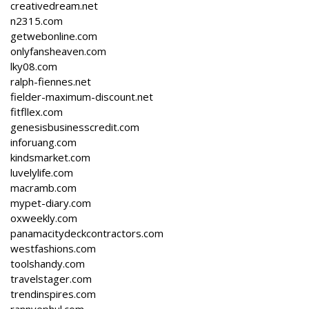
creativedream.net
n2315.com
getwebonline.com
onlyfansheaven.com
lky08.com
ralph-fiennes.net
fielder-maximum-discount.net
fitfllex.com
genesisbusinesscredit.com
inforuang.com
kindsmarket.com
luvelylife.com
macramb.com
mypet-diary.com
oxweekly.com
panamacitydeckcontractors.com
westfashions.com
toolshandy.com
travelstager.com
trendinspires.com
rannyephul.com