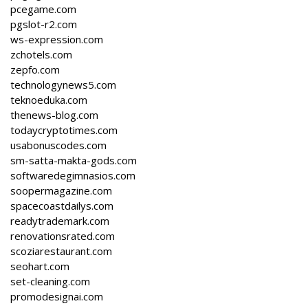
pcegame.com
pgslot-r2.com
ws-expression.com
zchotels.com
zepfo.com
technologynews5.com
teknoeduka.com
thenews-blog.com
todaycryptotimes.com
usabonuscodes.com
sm-satta-makta-gods.com
softwaredegimnasios.com
soopermagazine.com
spacecoastdailys.com
readytrademark.com
renovationsrated.com
scoziarestaurant.com
seohart.com
set-cleaning.com
promodesignai.com