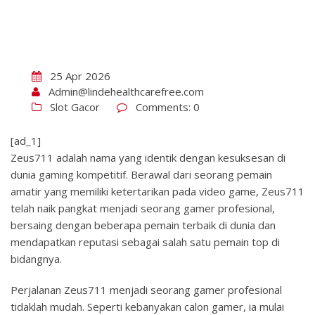
25 Apr 2026
Admin@lindehealthcarefree.com
Slot Gacor
Comments: 0
[ad_1]
Zeus711 adalah nama yang identik dengan kesuksesan di
dunia gaming kompetitif. Berawal dari seorang pemain
amatir yang memiliki ketertarikan pada video game, Zeus711
telah naik pangkat menjadi seorang gamer profesional,
bersaing dengan beberapa pemain terbaik di dunia dan
mendapatkan reputasi sebagai salah satu pemain top di
bidangnya.
Perjalanan Zeus711 menjadi seorang gamer profesional
tidaklah mudah. Seperti kebanyakan calon gamer, ia mulai