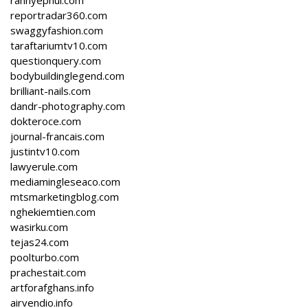
reportradar360.com
swaggyfashion.com
taraftariumtv10.com
questionquery.com
bodybuildinglegend.com
brilliant-nails.com
dandr-photography.com
dokteroce.com
journal-francais.com
justintv10.com
lawyerule.com
mediamingleseaco.com
mtsmarketingblog.com
nghekiemtien.com
wasirku.com
tejas24.com
poolturbo.com
prachestait.com
artforafghans.info
airvendio.info