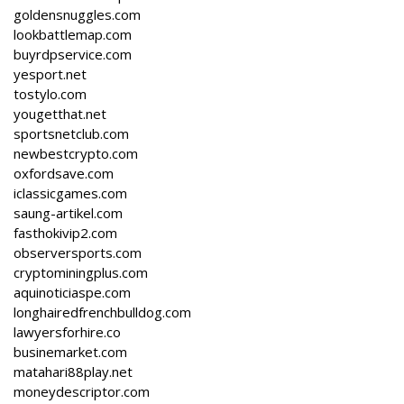
goldensnuggles.com
lookbattlemap.com
buyrdpservice.com
yesport.net
tostylo.com
yougetthat.net
sportsnetclub.com
newbestcrypto.com
oxfordsave.com
iclassicgames.com
saung-artikel.com
fasthokivip2.com
observersports.com
cryptominingplus.com
aquinoticiaspe.com
longhairedfrenchbulldog.com
lawyersforhire.co
businemarket.com
matahari88play.net
moneydescriptor.com