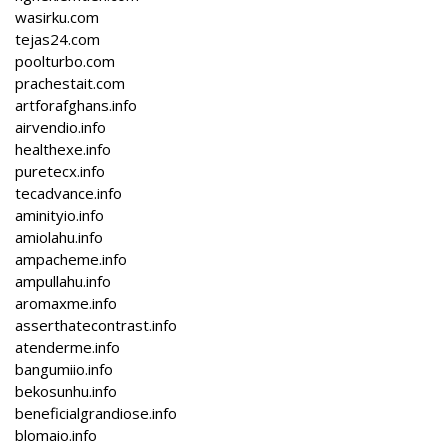
wasirku.com
tejas24.com
poolturbo.com
prachestait.com
artforafghans.info
airvendio.info
healthexe.info
puretecx.info
tecadvance.info
aminityio.info
amiolahu.info
ampacheme.info
ampullahu.info
aromaxme.info
asserthatecontrast.info
atenderme.info
bangumiio.info
bekosunhu.info
beneficialgrandiose.info
blomaio.info