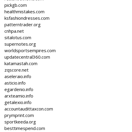
pickgb.com
healthmistakes.com
ksfashiondresses.com
patterntrader.org
cnhpa.net
sitalotus.com
supernotes.org
worldsportsempires.com
updatecentral360.com
katamastah.com
zqscore.net
aseleraio.info
asticio.info
egardenio.info
arxteamio.info
getalexio.info
accountaudittaxcon.com
prymprint.com
sportkeeda.org
besttimespend.com