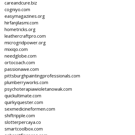
careandcure.biz
cogniyo.com
easymagazines.org
hirfanjilasmi.com
hometricks.org
leathercraftpro.com
microgridpower.org
mixiqo.com
needglobe.com
ortocoach.com
passionawe.com
pittsburghpaintingprofessionals.com
plumberryworks.com
psychoterapiawioletanowak.com
quickultimate.com
quirkyquester.com
sexmedicineformen.com
shiftripple.com
slotterpercaya.co
smartcoolbox.com