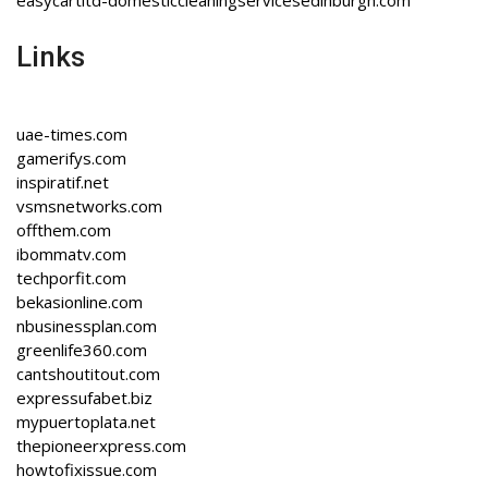
easycartltd-domesticcleaningservicesedinburgh.com
Links
uae-times.com
gamerifys.com
inspiratif.net
vsmsnetworks.com
offthem.com
ibommatv.com
techporfit.com
bekasionline.com
nbusinessplan.com
greenlife360.com
cantshoutitout.com
expressufabet.biz
mypuertoplata.net
thepioneerxpress.com
howtofixissue.com