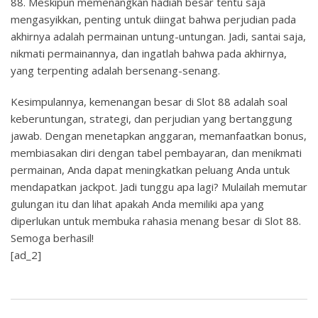
88. Meskipun memenangkan hadiah besar tentu saja
mengasyikkan, penting untuk diingat bahwa perjudian pada
akhirnya adalah permainan untung-untungan. Jadi, santai saja,
nikmati permainannya, dan ingatlah bahwa pada akhirnya,
yang terpenting adalah bersenang-senang.
Kesimpulannya, kemenangan besar di Slot 88 adalah soal
keberuntungan, strategi, dan perjudian yang bertanggung
jawab. Dengan menetapkan anggaran, memanfaatkan bonus,
membiasakan diri dengan tabel pembayaran, dan menikmati
permainan, Anda dapat meningkatkan peluang Anda untuk
mendapatkan jackpot. Jadi tunggu apa lagi? Mulailah memutar
gulungan itu dan lihat apakah Anda memiliki apa yang
diperlukan untuk membuka rahasia menang besar di Slot 88.
Semoga berhasil!
[ad_2]