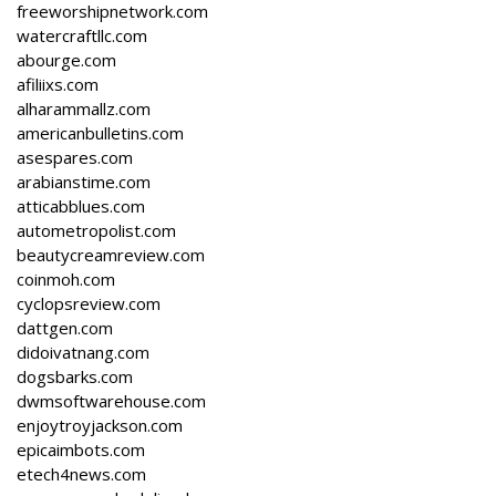
freeworshipnetwork.com
watercraftllc.com
abourge.com
afiliixs.com
alharammallz.com
americanbulletins.com
asespares.com
arabianstime.com
atticabblues.com
autometropolist.com
beautycreamreview.com
coinmoh.com
cyclopsreview.com
dattgen.com
didoivatnang.com
dogsbarks.com
dwmsoftwarehouse.com
enjoytroyjackson.com
epicaimbots.com
etech4news.com