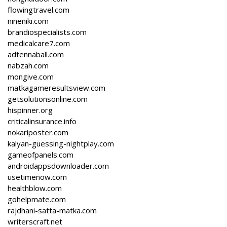
flowingtravel.com
nineniki.com
brandiospecialists.com
medicalcare7.com
adtennaball.com
nabzah.com
mongive.com
matkagameresultsview.com
getsolutionsonline.com
hispinner.org
criticalinsurance.info
nokariposter.com
kalyan-guessing-nightplay.com
gameofpanels.com
androidappsdownloader.com
usetimenow.com
healthblow.com
gohelpmate.com
rajdhani-satta-matka.com
writerscraft.net