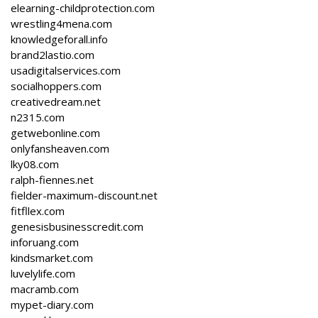
elearning-childprotection.com
wrestling4mena.com
knowledgeforall.info
brand2lastio.com
usadigitalservices.com
socialhoppers.com
creativedream.net
n2315.com
getwebonline.com
onlyfansheaven.com
lky08.com
ralph-fiennes.net
fielder-maximum-discount.net
fitfllex.com
genesisbusinesscredit.com
inforuang.com
kindsmarket.com
luvelylife.com
macramb.com
mypet-diary.com