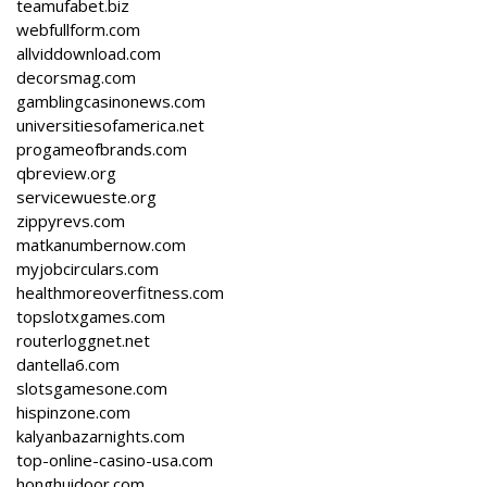
teamufabet.biz
webfullform.com
allviddownload.com
decorsmag.com
gamblingcasinonews.com
universitiesofamerica.net
progameofbrands.com
qbreview.org
servicewueste.org
zippyrevs.com
matkanumbernow.com
myjobcirculars.com
healthmoreoverfitness.com
topslotxgames.com
routerloggnet.net
dantella6.com
slotsgamesone.com
hispinzone.com
kalyanbazarnights.com
top-online-casino-usa.com
honghuidoor.com