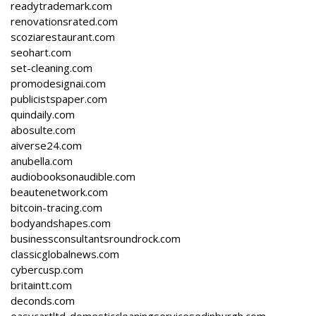
readytrademark.com
renovationsrated.com
scoziarestaurant.com
seohart.com
set-cleaning.com
promodesignai.com
publicistspaper.com
quindaily.com
abosulte.com
aiverse24.com
anubella.com
audiobooksonaudible.com
beautenetwork.com
bitcoin-tracing.com
bodyandshapes.com
businessconsultantsroundrock.com
classicglobalnews.com
cybercusp.com
britaintt.com
deconds.com