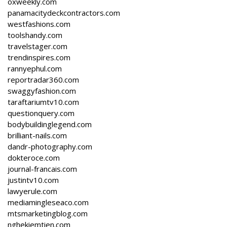
oxweekly.com
panamacitydeckcontractors.com
westfashions.com
toolshandy.com
travelstager.com
trendinspires.com
rannyephul.com
reportradar360.com
swaggyfashion.com
taraftariumtv10.com
questionquery.com
bodybuildinglegend.com
brilliant-nails.com
dandr-photography.com
dokteroce.com
journal-francais.com
justintv10.com
lawyerule.com
mediamingleseaco.com
mtsmarketingblog.com
nghekiemtien.com