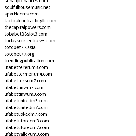
sohanjitfinances.com
soulfulhousemusic.net
sparklooms.com
tacticalcontractingllc.com
thecapitalpowers.com
tobabet88slot3.com
todayscurrentnews.com
totobet77.asia
totobet77.org
trendingpublication.com
ufabettererum3.com
ufabettermentm4.com
ufabettersum7.com
ufabettinwm7.com
ufabettinwum3.com
ufabetunitedm3.com
ufabetunitedm7.com
ufabetuskedm7.com
ufabetutoredm3.com
ufabetutoredm7.com
ufabetvalleyum3.com