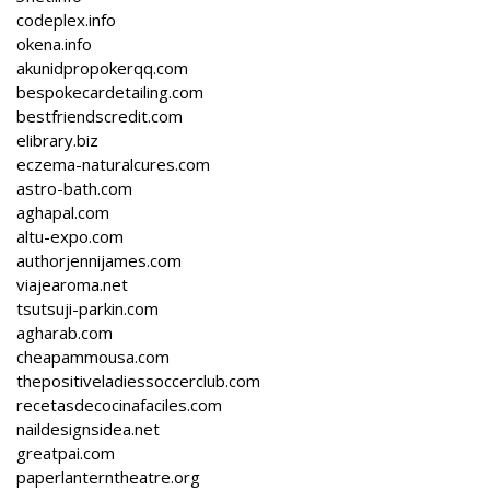
codeplex.info
okena.info
akunidpropokerqq.com
bespokecardetailing.com
bestfriendscredit.com
elibrary.biz
eczema-naturalcures.com
astro-bath.com
aghapal.com
altu-expo.com
authorjennijames.com
viajearoma.net
tsutsuji-parkin.com
agharab.com
cheapammousa.com
thepositiveladiessoccerclub.com
recetasdecocinafaciles.com
naildesignsidea.net
greatpai.com
paperlanterntheatre.org