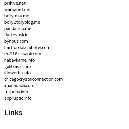
pinhive.net
warnabet.net
bollym4u.me
bolly2tollyblog.me
pandaclub.me
flyttevask.io
byhous.com
hartfordplazahotel.com
m-918kissapk.com
nabavkame.info
gakbiasa.com
iflowerhu.info
chicagocrystalconnection.com
imanabadii.com
trilipohu.info
appruptio.info
Links