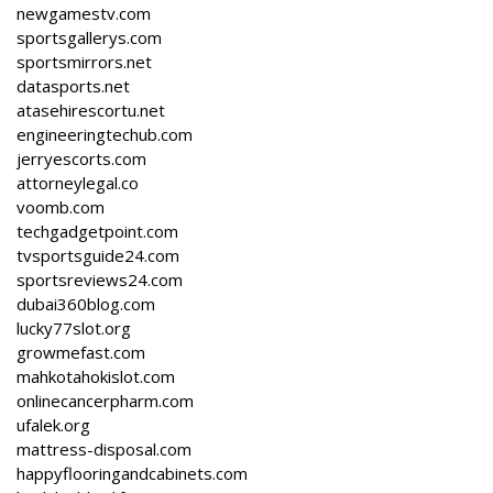
newgamestv.com
sportsgallerys.com
sportsmirrors.net
datasports.net
atasehirescortu.net
engineeringtechub.com
jerryescorts.com
attorneylegal.co
voomb.com
techgadgetpoint.com
tvsportsguide24.com
sportsreviews24.com
dubai360blog.com
lucky77slot.org
growmefast.com
mahkotahokislot.com
onlinecancerpharm.com
ufalek.org
mattress-disposal.com
happyflooringandcabinets.com