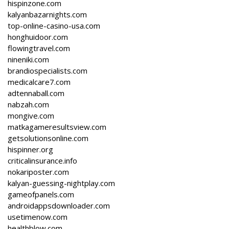
hispinzone.com
kalyanbazarnights.com
top-online-casino-usa.com
honghuidoor.com
flowingtravel.com
nineniki.com
brandiospecialists.com
medicalcare7.com
adtennaball.com
nabzah.com
mongive.com
matkagameresultsview.com
getsolutionsonline.com
hispinner.org
criticalinsurance.info
nokariposter.com
kalyan-guessing-nightplay.com
gameofpanels.com
androidappsdownloader.com
usetimenow.com
healthblow.com