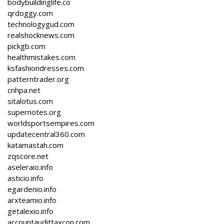
bodybuildinglife.co
qrdoggy.com
technologygud.com
realshocknews.com
pickgb.com
healthmistakes.com
ksfashiondresses.com
patterntrader.org
cnhpa.net
sitalotus.com
supernotes.org
worldsportsempires.com
updatecentral360.com
katamastah.com
zqscore.net
aseleraio.info
asticio.info
egardenio.info
arxteamio.info
getalexio.info
accountaudittaxcon.com