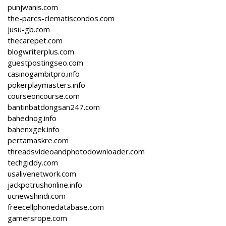
punjwanis.com
the-parcs-clematiscondos.com
jusu-gb.com
thecarepet.com
blogwriterplus.com
guestpostingseo.com
casinogambitpro.info
pokerplaymasters.info
courseoncourse.com
bantinbatdongsan247.com
bahednog.info
bahenxgek.info
pertamaskre.com
threadsvideoandphotodownloader.com
techgiddy.com
usalivenetwork.com
jackpotrushonline.info
ucnewshindi.com
freecellphonedatabase.com
gamersrope.com