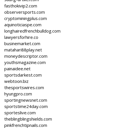
fasthokivip2.com
observersports.com
cryptominingplus.com
aquinoticiaspe.com
longhairedfrenchbulldog.com
lawyersforhire.co
businemarket.com
matahari88play.net
moneydescriptor.com
youthsmagazine.com
painaidee.net
sportsdarkest.com
webtoon.biz
thesportswires.com
hyungpro.com
sportingnewsnet.com
sportstime24day.com
sporteslive.com
theblingblingshields.com
pinkfrenchtipnails.com