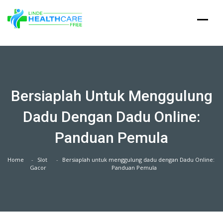
Skip
to
content
Bersiaplah Untuk Menggulung
Dadu Dengan Dadu Online:
Panduan Pemula
Home
Slot
Bersiaplah untuk menggulung dadu dengan Dadu Online:
Gacor
Panduan Pemula