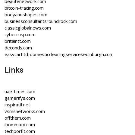
beautenetwork.com
bitcoin-tracing.com
bodyandshapes.com
businessconsultantsroundrock.com
classicglobalnews.com
cybercusp.com
britaintt.com
deconds.com
easycartltd-domesticcleaningservicesedinburgh.com
Links
uae-times.com
gamerifys.com
inspiratif.net
vsmsnetworks.com
offthem.com
ibommatv.com
techporfit.com