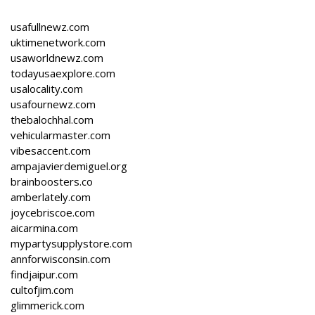
usafullnewz.com
uktimenetwork.com
usaworldnewz.com
todayusaexplore.com
usalocality.com
usafournewz.com
thebalochhal.com
vehicularmaster.com
vibesaccent.com
ampajavierdemiguel.org
brainboosters.co
amberlately.com
joycebriscoe.com
aicarmina.com
mypartysupplystore.com
annforwisconsin.com
findjaipur.com
cultofjim.com
glimmerick.com