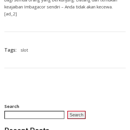
keajaiban Imbagacor sendiri – Anda tidak akan kecewa.
[ad_2]
Tags:
slot
Search
Search