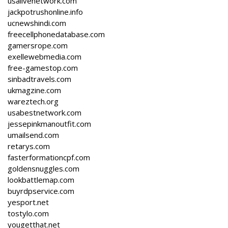
usalivenetwork.com
jackpotrushonline.info
ucnewshindi.com
freecellphonedatabase.com
gamersrope.com
exellewebmedia.com
free-gamestop.com
sinbadtravels.com
ukmagzine.com
wareztech.org
usabestnetwork.com
jessepinkmanoutfit.com
umailsend.com
retarys.com
fasterformationcpf.com
goldensnuggles.com
lookbattlemap.com
buyrdpservice.com
yesport.net
tostylo.com
yougetthat.net