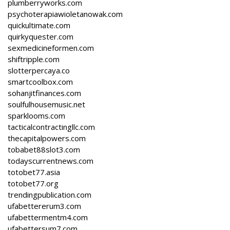
plumberryworks.com
psychoterapiawioletanowak.com
quickultimate.com
quirkyquester.com
sexmedicineformen.com
shiftripple.com
slotterpercaya.co
smartcoolbox.com
sohanjitfinances.com
soulfulhousemusic.net
sparklooms.com
tacticalcontractingllc.com
thecapitalpowers.com
tobabet88slot3.com
todayscurrentnews.com
totobet77.asia
totobet77.org
trendingpublication.com
ufabettererum3.com
ufabettermentm4.com
ufabettersum7.com