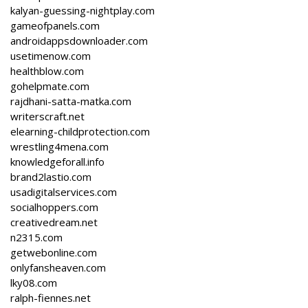
kalyan-guessing-nightplay.com
gameofpanels.com
androidappsdownloader.com
usetimenow.com
healthblow.com
gohelpmate.com
rajdhani-satta-matka.com
writerscraft.net
elearning-childprotection.com
wrestling4mena.com
knowledgeforall.info
brand2lastio.com
usadigitalservices.com
socialhoppers.com
creativedream.net
n2315.com
getwebonline.com
onlyfansheaven.com
lky08.com
ralph-fiennes.net