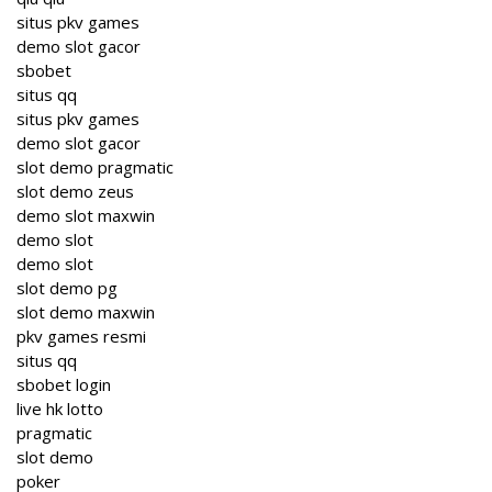
situs pkv games
demo slot gacor
sbobet
situs qq
situs pkv games
demo slot gacor
slot demo pragmatic
slot demo zeus
demo slot maxwin
demo slot
demo slot
slot demo pg
slot demo maxwin
pkv games resmi
situs qq
sbobet login
live hk lotto
pragmatic
slot demo
poker