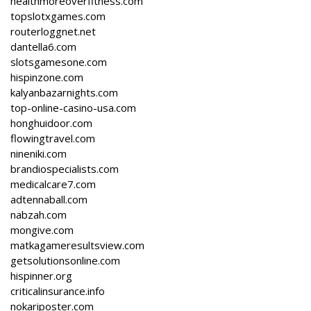
healthmoreoverfitness.com
topslotxgames.com
routerloggnet.net
dantella6.com
slotsgamesone.com
hispinzone.com
kalyanbazarnights.com
top-online-casino-usa.com
honghuidoor.com
flowingtravel.com
nineniki.com
brandiospecialists.com
medicalcare7.com
adtennaball.com
nabzah.com
mongive.com
matkagameresultsview.com
getsolutionsonline.com
hispinner.org
criticalinsurance.info
nokariposter.com