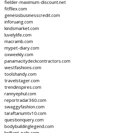
fielder-maximum-discount.net
fitfllex.com
genesisbusinesscredit.com
inforuang.com
kindsmarket.com
luvelylife.com
macramb.com
mypet-diary.com
oxweekly.com
panamacitydeckcontractors.com
westfashions.com
toolshandy.com
travelstager.com
trendinspires.com
rannyephul.com
reportradar360.com
swaggyfashion.com
taraftariumtv10.com
questionquery.com
bodybuildinglegend.com
brilliant-nails.com