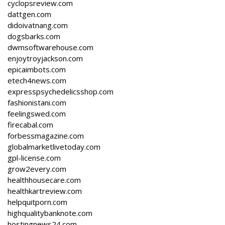
cyclopsreview.com
dattgen.com
didoivatnang.com
dogsbarks.com
dwmsoftwarehouse.com
enjoytroyjackson.com
epicaimbots.com
etech4news.com
expresspsychedelicsshop.com
fashionistani.com
feelingswed.com
firecabal.com
forbessmagazine.com
globalmarketlivetoday.com
gpl-license.com
grow2every.com
healthhousecare.com
healthkartreview.com
helpquitporn.com
highqualitybanknote.com
hostingnews24.com