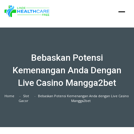
Skip
to
content
Bebaskan Potensi
Kemenangan Anda Dengan
Live Casino Mangga2bet
Home
Slot
Bebaskan Potensi Kemenangan Anda dengan Live Casino
Gacor
Mangga2bet