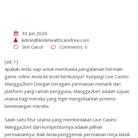
30 Jun 2026
Admin@lindehealthcarefree.com
Slot Gacor
Comments: 0
[ad_1]
Apakah Anda siap untuk membawa pengalaman bermain
game online Anda ke level berikutnya? Kunjungi Live Casino
Mangga2bet! Dengan beragam permainan menarik dan
platform yang ramah pengguna, Mangga2bet adalah tujuan
utama bagi mereka yang ingin mengeluarkan potensi
kemenangan mereka.
Salah satu fitur utama yang membedakan Live Casino
Mangga2bet dari kompetitornya adalah pilihan
permainannya. Baik Anda penggemar permainan meja klasik