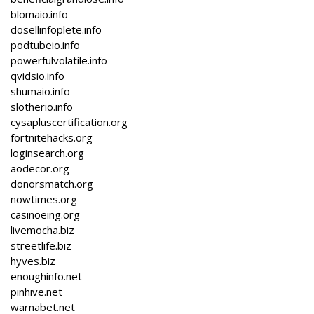
blomaio.info
dosellinfoplete.info
podtubeio.info
powerfulvolatile.info
qvidsio.info
shumaio.info
slotherio.info
cysapluscertification.org
fortnitehacks.org
loginsearch.org
aodecor.org
donorsmatch.org
nowtimes.org
casinoeing.org
livemocha.biz
streetlife.biz
hyves.biz
enoughinfo.net
pinhive.net
warnabet.net