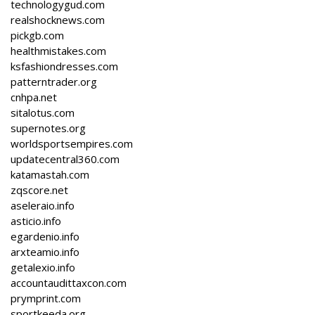
technologygud.com
realshocknews.com
pickgb.com
healthmistakes.com
ksfashiondresses.com
patterntrader.org
cnhpa.net
sitalotus.com
supernotes.org
worldsportsempires.com
updatecentral360.com
katamastah.com
zqscore.net
aseleraio.info
asticio.info
egardenio.info
arxteamio.info
getalexio.info
accountaudittaxcon.com
prymprint.com
sportkeeda.org