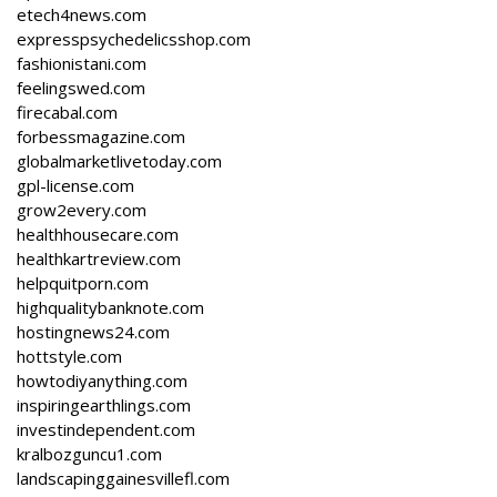
etech4news.com
expresspsychedelicsshop.com
fashionistani.com
feelingswed.com
firecabal.com
forbessmagazine.com
globalmarketlivetoday.com
gpl-license.com
grow2every.com
healthhousecare.com
healthkartreview.com
helpquitporn.com
highqualitybanknote.com
hostingnews24.com
hottstyle.com
howtodiyanything.com
inspiringearthlings.com
investindependent.com
kralbozguncu1.com
landscapinggainesvillefl.com