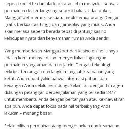
seperti roulette dan blackjack atau lebih menyukai sensasi
permainan dealer langsung seperti bakarat dan poker,
Mangga2bet memiliki sesuatu untuk semua orang. Dengan
grafis berkualitas tinggi dan gameplay yang mulus, Anda
akan merasa seperti berada tepat di jantung kasino
kehidupan nyata dari kenyamanan rumah Anda sendiri.
Yang membedakan Mangga2bet dari kasino online lainnya
adalah komitmennya dalam menyediakan lingkungan
permainan yang aman dan terjamin. Dengan teknologi
enkripsi tercanggih dan langkah-langkah keamanan yang
ketat, Anda dapat yakin bahwa informasi pribadi dan
keuangan Anda selalu terlindungi. Selain itu, dengan tim agen
dukungan pelanggan berpengalaman yang tersedia 24/7
untuk membantu Anda dengan pertanyaan atau kekhawatiran
apa pun, Anda dapat fokus pada hal terbaik yang Anda
lakukan – menang besar!
Selain pilihan permainan yang mengesankan dan keamanan