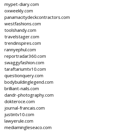
mypet-diary.com
oxweekly.com
panamacitydeckcontractors.com
westfashions.com
toolshandy.com
travelstager.com
trendinspires.com
rannyephul.com
reportradar360.com
swaggyfashion.com
taraftariumtv10.com
questionquery.com
bodybuildinglegend.com
brilliant-nails.com
dandr-photography.com
dokteroce.com
journal-francais.com
justintv10.com
lawyerule.com
mediamingleseaco.com