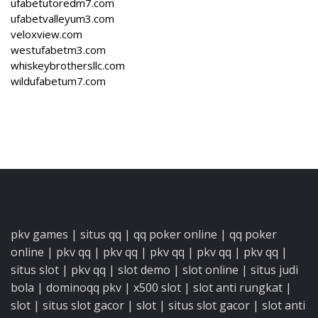
ufabetutoredm7.com
ufabetvalleyum3.com
veloxview.com
westufabetm3.com
whiskeybrothersllc.com
wildufabetum7.com
pkv games
|
situs qq
|
qq poker online
|
qq poker
online
|
pkv qq
|
pkv qq
|
pkv qq
|
pkv qq
|
pkv qq
|
situs slot
|
pkv qq
|
slot demo
|
slot online
|
situs judi
bola
|
dominoqq pkv
|
x500 slot
|
slot anti rungkat
|
slot
|
situs slot gacor
|
slot
|
situs slot gacor
|
slot anti