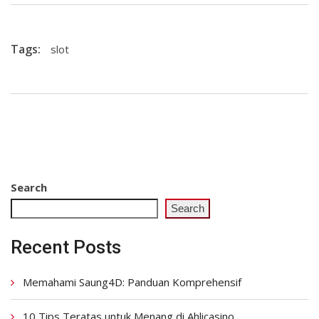
Tags:
slot
Search
Search
Recent Posts
Memahami Saung4D: Panduan Komprehensif
10 Tips Teratas untuk Menang di Ahlicasino