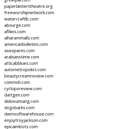
paperlanterntheatre.org
freeworshipnetwork.com
watercraftllc.com
abourge.com
afiliixs.com
alharammallz.com
americanbulletins.com
asespares.com
arabianstime.com
atticabblues.com
autometropolist.com
beautycreamreview.com
coinmoh.com
cyclopsreview.com
dattgen.com
didoivatnang.com
dogsbarks.com
dwmsoftwarehouse.com
enjoytroyjackson.com
epicaimbots.com