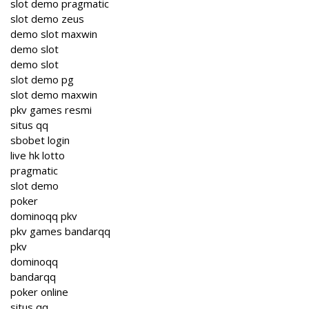
slot demo pragmatic
slot demo zeus
demo slot maxwin
demo slot
demo slot
slot demo pg
slot demo maxwin
pkv games resmi
situs qq
sbobet login
live hk lotto
pragmatic
slot demo
poker
dominoqq pkv
pkv games bandarqq
pkv
dominoqq
bandarqq
poker online
situs qq