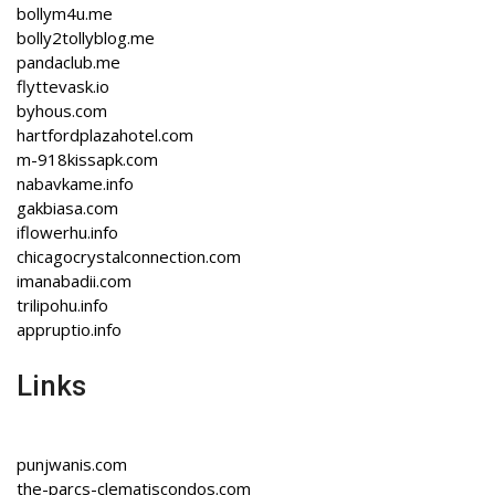
bollym4u.me
bolly2tollyblog.me
pandaclub.me
flyttevask.io
byhous.com
hartfordplazahotel.com
m-918kissapk.com
nabavkame.info
gakbiasa.com
iflowerhu.info
chicagocrystalconnection.com
imanabadii.com
trilipohu.info
appruptio.info
Links
punjwanis.com
the-parcs-clematiscondos.com