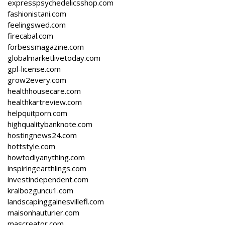
expresspsychedelicsshop.com
fashionistani.com
feelingswed.com
firecabal.com
forbessmagazine.com
globalmarketlivetoday.com
gpl-license.com
grow2every.com
healthhousecare.com
healthkartreview.com
helpquitporn.com
highqualitybanknote.com
hostingnews24.com
hottstyle.com
howtodiyanything.com
inspiringearthlings.com
investindependent.com
kralbozguncu1.com
landscapinggainesvillefl.com
maisonhauturier.com
mascreator.com