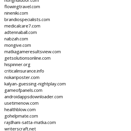
flowingtravel.com
nineniki.com
brandiospecialists.com
medicalcare7.com
adtennaball.com
nabzah.com
mongive.com
matkagameresultsview.com
getsolutionsonline.com
hispinner.org
criticalinsurance.info
nokariposter.com
kalyan-guessing-nightplay.com
gameofpanels.com
androidappsdownloader.com
usetimenow.com
healthblow.com
gohelpmate.com
rajdhani-satta-matka.com
writerscraft.net