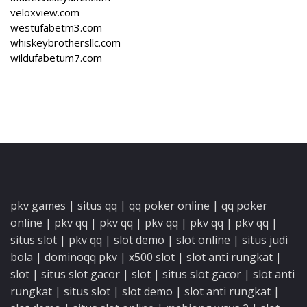
veloxview.com
westufabetm3.com
whiskeybrothersllc.com
wildufabetum7.com
pkv games
|
situs qq
|
qq poker online
|
qq poker
online
|
pkv qq
|
pkv qq
|
pkv qq
|
pkv qq
|
pkv qq
|
situs slot
|
pkv qq
|
slot demo
|
slot online
|
situs judi
bola
|
dominoqq pkv
|
x500 slot
|
slot anti rungkat
|
slot
|
situs slot gacor
|
slot
|
situs slot gacor
|
slot anti
rungkat
|
situs slot
|
slot demo
|
slot anti rungkat
|