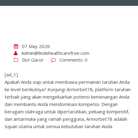
07 May 2026
Admin@lindehealthcarefree.com
Slot Gacor
Comments: 0
[ad_1]
Apakah Anda siap untuk membawa permainan taruhan Anda
ke level berikutnya? Kunjungi Armorbet78, platform taruhan
terbaik yang akan mengeluarkan potensi kemenangan Anda
dan membantu Anda mendominasi kompetisi. Dengan
beragam olahraga untuk dipertaruhkan, peluang kompetitif,
dan antarmuka yang ramah pengguna, Armorbet78 adalah
tujuan utama untuk semua kebutuhan taruhan Anda.