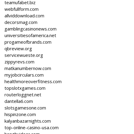
teamufabet.biz
webfullform.com
allviddownload.com
decorsmag.com
gamblingcasinonews.com
universitiesofamerica.net
progameofbrands.com
qbreview.org
servicewueste.org
zippyrevs.com
matkanumbernow.com
myjobcirculars.com
healthmoreoverfitness.com
topslotxgames.com
routerloggnet.net
dantella6.com
slotsgamesone.com
hispinzone.com
kalyanbazarnights.com
top-online-casino-usa.com
honghuidoor.com