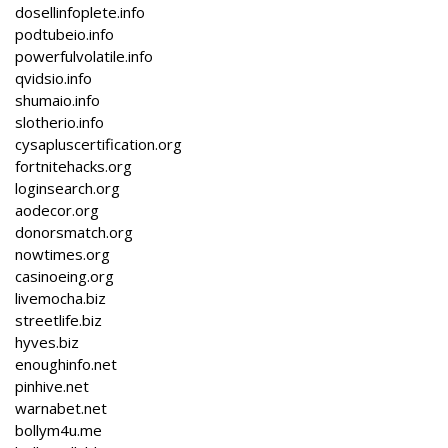
dosellinfoplete.info
podtubeio.info
powerfulvolatile.info
qvidsio.info
shumaio.info
slotherio.info
cysapluscertification.org
fortnitehacks.org
loginsearch.org
aodecor.org
donorsmatch.org
nowtimes.org
casinoeing.org
livemocha.biz
streetlife.biz
hyves.biz
enoughinfo.net
pinhive.net
warnabet.net
bollym4u.me