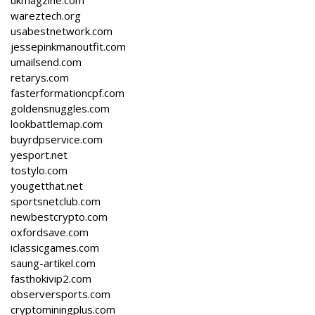
ukmagzine.com
wareztech.org
usabestnetwork.com
jessepinkmanoutfit.com
umailsend.com
retarys.com
fasterformationcpf.com
goldensnuggles.com
lookbattlemap.com
buyrdpservice.com
yesport.net
tostylo.com
yougetthat.net
sportsnetclub.com
newbestcrypto.com
oxfordsave.com
iclassicgames.com
saung-artikel.com
fasthokivip2.com
observersports.com
cryptominingplus.com