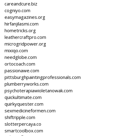
careandcure.biz
cogniyo.com
easymagazines.org
hirfanjilasmi.com
hometricks.org
leathercraftpro.com
microgridpower.org
mixiqo.com
needglobe.com
ortocoach.com
passionawe.com
pittsburghpaintingprofessionals.com
plumberryworks.com
psychoterapiawioletanowak.com
quickultimate.com
quirkyquester.com
sexmedicineformen.com
shiftripple.com
slotterpercaya.co
smartcoolbox.com