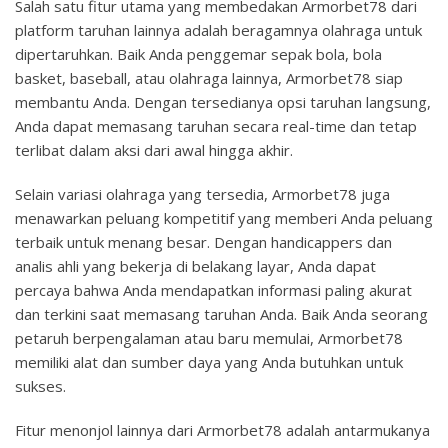
Salah satu fitur utama yang membedakan Armorbet78 dari
platform taruhan lainnya adalah beragamnya olahraga untuk
dipertaruhkan. Baik Anda penggemar sepak bola, bola
basket, baseball, atau olahraga lainnya, Armorbet78 siap
membantu Anda. Dengan tersedianya opsi taruhan langsung,
Anda dapat memasang taruhan secara real-time dan tetap
terlibat dalam aksi dari awal hingga akhir.
Selain variasi olahraga yang tersedia, Armorbet78 juga
menawarkan peluang kompetitif yang memberi Anda peluang
terbaik untuk menang besar. Dengan handicappers dan
analis ahli yang bekerja di belakang layar, Anda dapat
percaya bahwa Anda mendapatkan informasi paling akurat
dan terkini saat memasang taruhan Anda. Baik Anda seorang
petaruh berpengalaman atau baru memulai, Armorbet78
memiliki alat dan sumber daya yang Anda butuhkan untuk
sukses.
Fitur menonjol lainnya dari Armorbet78 adalah antarmukanya