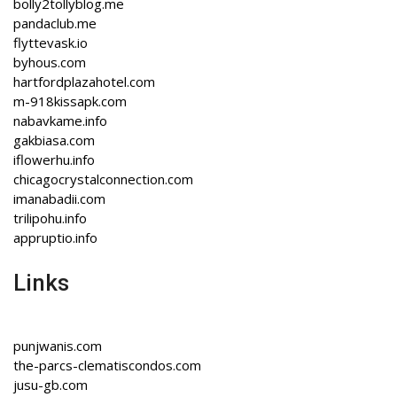
bolly2tollyblog.me
pandaclub.me
flyttevask.io
byhous.com
hartfordplazahotel.com
m-918kissapk.com
nabavkame.info
gakbiasa.com
iflowerhu.info
chicagocrystalconnection.com
imanabadii.com
trilipohu.info
appruptio.info
Links
punjwanis.com
the-parcs-clematiscondos.com
jusu-gb.com