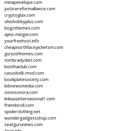
minapenelope.com
justicereformalliance.com
cryptoglax.com
ohiohobbyplus.com
bogothemes.com
ajino-mingei.com
yourfreehost.info
cheapnorthfacejacketsm.com
gurjoshhomes.com
tombradydiet.com
bonthaiclub.com
casusbelli-mod.com
bookplatesociety.com
lebnewsmedia.com
sonosonora.com
linkuusinternasional1.com
friendsroll.com
spiderclothing.net
wondergadgetsshop.com
seatgurunews.com
3net.info