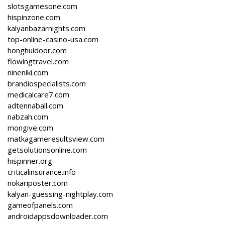
slotsgamesone.com
hispinzone.com
kalyanbazarnights.com
top-online-casino-usa.com
honghuidoor.com
flowingtravel.com
nineniki.com
brandiospecialists.com
medicalcare7.com
adtennaball.com
nabzah.com
mongive.com
matkagameresultsview.com
getsolutionsonline.com
hispinner.org
criticalinsurance.info
nokariposter.com
kalyan-guessing-nightplay.com
gameofpanels.com
androidappsdownloader.com