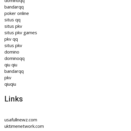
dominoqq
bandarqq
poker online
situs qq
situs pkv
situs pkv games
pkv qq
situs pkv
domino
dominoqq
qiu qiu
bandarqq
pkv
qiuqiu
Links
usafullnewz.com
uktimenetwork.com