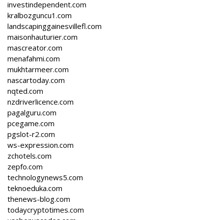
investindependent.com
kralbozguncu1.com
landscapinggainesvillefl.com
maisonhauturier.com
mascreator.com
menafahmi.com
mukhtarmeer.com
nascartoday.com
nqted.com
nzdriverlicence.com
pagalguru.com
pcegame.com
pgslot-r2.com
ws-expression.com
zchotels.com
zepfo.com
technologynews5.com
teknoeduka.com
thenews-blog.com
todaycryptotimes.com