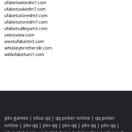
ufabetunitedm7.com
ufabetuskedm7.com
ufabetutoredm3.com
ufabetutoredm7.com
ufabetvalleyum3.com
veloxview.com
westufabetm3.com
whiskeybrothersllc.com
wildufabetum7.com
pkv games
|
situs qq
|
qq poker online
|
qq poker
online
|
pkv qq
|
pkv qq
|
pkv qq
|
pkv qq
|
pkv qq
|