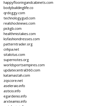
happyflooringandcabinets.com
bodybuildinglife.co
qrdoggy.com
technologygud.com
realshocknews.com
pickgb.com
healthmistakes.com
ksfashiondresses.com
patterntrader.org
cnhpa.net
sitalotus.com
supernotes.org
worldsportsempires.com
updatecentral360.com
katamastah.com
zqscore.net
aseleraio.info
asticio.info
egardenio.info
arxteamio.info