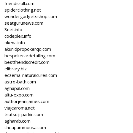
friendsroll.com
spiderclothing.net
wondergadgetsshop.com
seatgurunews.com
3net.info
codeplex.info
okena.info
akunidpropokerqq.com
bespokecardetailing.com
bestfriendscredit.com
elibrary.biz
eczema-naturalcures.com
astro-bath.com
aghapal.com
altu-expo.com
authorjennijames.com
viajearoma.net
tsutsuji-parkin.com
agharab.com
cheapammousa.com