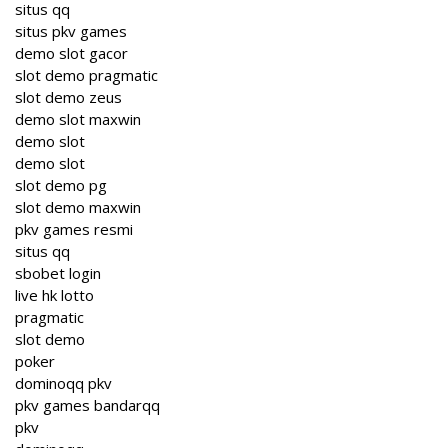
situs qq
situs pkv games
demo slot gacor
slot demo pragmatic
slot demo zeus
demo slot maxwin
demo slot
demo slot
slot demo pg
slot demo maxwin
pkv games resmi
situs qq
sbobet login
live hk lotto
pragmatic
slot demo
poker
dominoqq pkv
pkv games bandarqq
pkv