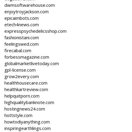
dwmsoftwarehouse.com
enjoytroyjackson.com
epicaimbots.com
etech4news.com
expresspsychedelicsshop.com
fashionistani.com
feelingswed.com
firecabal.com
forbessmagazine.com
globalmarketlivetoday.com
gpl-license.com
grow2every.com
healthhousecare.com
healthkartreview.com
helpquitporn.com
highqualitybanknote.com
hostingnews24.com
hottstyle.com
howtodiyanything.com
inspiringearthlings.com