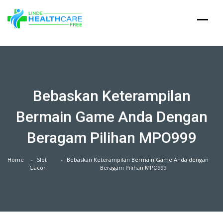
Skip
to
content
Bebaskan Keterampilan
Bermain Game Anda Dengan
Beragam Pilihan MPO999
Home
Slot
Bebaskan Keterampilan Bermain Game Anda dengan
Gacor
Beragam Pilihan MPO999