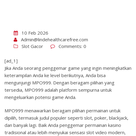
10 Feb 2026
Admin@lindehealthcarefree.com
Slot Gacor
Comments: 0
[ad_1]
Jika Anda seorang penggemar game yang ingin meningkatkan
keterampilan Anda ke level berikutnya, Anda bisa
mengunjungi MPO999. Dengan beragam pilihan yang
tersedia, MPO999 adalah platform sempurna untuk
mengeluarkan potensi game Anda.
MPO999 menawarkan beragam pilihan permainan untuk
dipilih, termasuk judul populer seperti slot, poker, blackjack,
dan banyak lagi. Baik Anda penggemar permainan kasino
tradisional atau lebih menyukai sensasi slot video modern,