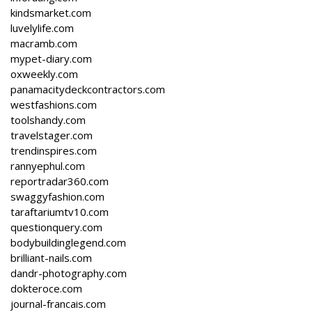
kindsmarket.com
luvelylife.com
macramb.com
mypet-diary.com
oxweekly.com
panamacitydeckcontractors.com
westfashions.com
toolshandy.com
travelstager.com
trendinspires.com
rannyephul.com
reportradar360.com
swaggyfashion.com
taraftariumtv10.com
questionquery.com
bodybuildinglegend.com
brilliant-nails.com
dandr-photography.com
dokteroce.com
journal-francais.com