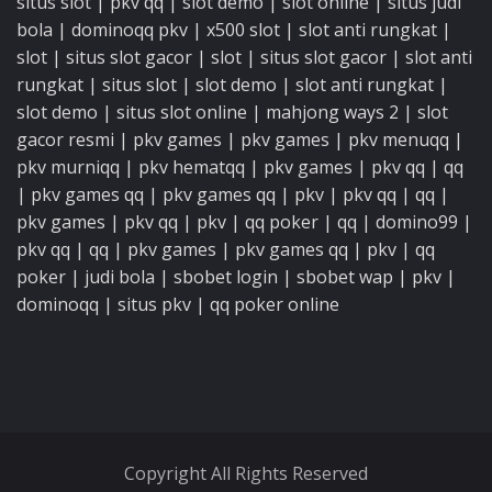
situs slot
|
pkv qq
|
slot demo
|
slot online
|
situs judi
bola
|
dominoqq pkv
|
x500 slot
|
slot anti rungkat
|
slot
|
situs slot gacor
|
slot
|
situs slot gacor
|
slot anti
rungkat
|
situs slot
|
slot demo
|
slot anti rungkat
|
slot demo
|
situs slot online
|
mahjong ways 2
|
slot
gacor resmi
|
pkv games
|
pkv games
|
pkv menuqq
|
pkv murniqq
|
pkv hematqq
|
pkv games
|
pkv qq
|
qq
|
pkv games qq
|
pkv games qq
|
pkv
|
pkv qq
|
qq
|
pkv games
|
pkv qq
|
pkv
|
qq poker
|
qq
|
domino99
|
pkv qq
|
qq
|
pkv games
|
pkv games qq
|
pkv
|
qq
poker
|
judi bola
|
sbobet login
|
sbobet wap
|
pkv
|
dominoqq
|
situs pkv
|
qq poker online
Copyright All Rights Reserved