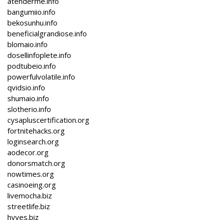
atenderme.info
bangumiio.info
bekosunhu.info
beneficialgrandiose.info
blomaio.info
dosellinfoplete.info
podtubeio.info
powerfulvolatile.info
qvidsio.info
shumaio.info
slotherio.info
cysapluscertification.org
fortnitehacks.org
loginsearch.org
aodecor.org
donorsmatch.org
nowtimes.org
casinoeing.org
livemocha.biz
streetlife.biz
hyves.biz