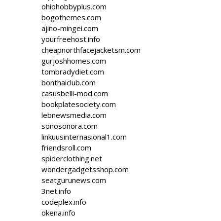
ohiohobbyplus.com
bogothemes.com
ajino-mingei.com
yourfreehost.info
cheapnorthfacejacketsm.com
gurjoshhomes.com
tombradydiet.com
bonthaiclub.com
casusbelli-mod.com
bookplatesociety.com
lebnewsmedia.com
sonosonora.com
linkuusinternasional1.com
friendsroll.com
spiderclothing.net
wondergadgetsshop.com
seatgurunews.com
3net.info
codeplex.info
okena.info