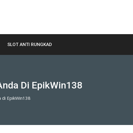
SLOT ANTI RUNGKAD
Anda Di EpikWin138
 di EpikWin138