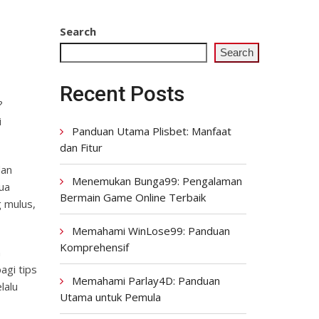
Search
Search
Recent Posts
?
i
Panduan Utama Plisbet: Manfaat
dan Fitur
dan
Menemukan Bunga99: Pengalaman
ua
Bermain Game Online Terbaik
g mulus,
Memahami WinLose99: Panduan
Komprehensif
n
agi tips
Memahami Parlay4D: Panduan
lalu
Utama untuk Pemula