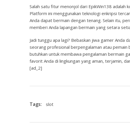
Salah satu fitur menonjol dari EpikWin138 adala
Platform ini menggunakan teknologi enkripsi terca
Anda dapat bermain dengan tenang. Selain itu, per
memberi Anda lapangan bermain yang setara setiap 
Jadi tunggu apa lagi? Bebaskan jiwa gamer Anda d
seorang profesional berpengalaman atau pemain bi
butuhkan untuk membawa pengalaman bermain game
favorit Anda di lingkungan yang aman, terjamin, d
[ad_2]
Tags:
slot