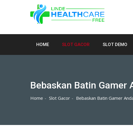
Skip
to
content
HOME
SLOT GACOR
SLOT DEMO
Bebaskan Batin Gamer 
Home
Slot Gacor
Bebaskan Batin Gamer Anda