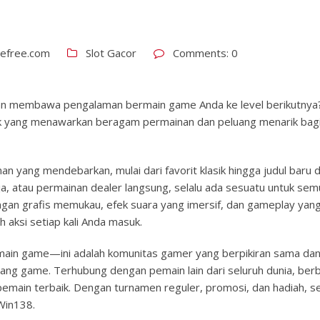
refree.com
Slot Gacor
Comments: 0
dan membawa pengalaman bermain game Anda ke level berikutnya
aik yang menawarkan beragam permainan dan peluang menarik bag
an yang mendebarkan, mulai dari favorit klasik hingga judul baru 
ja, atau permainan dealer langsung, selalu ada sesuatu untuk sem
Dengan grafis memukau, efek suara yang imersif, dan gameplay yan
 aksi setiap kali Anda masuk.
main game—ini adalah komunitas gamer yang berpikiran sama da
ang game. Terhubung dengan pemain lain dari seluruh dunia, berb
 pemain terbaik. Dengan turnamen reguler, promosi, dan hadiah, se
Win138.