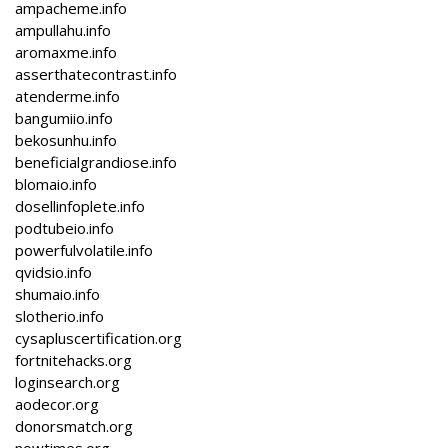
ampacheme.info
ampullahu.info
aromaxme.info
asserthatecontrast.info
atenderme.info
bangumiio.info
bekosunhu.info
beneficialgrandiose.info
blomaio.info
dosellinfoplete.info
podtubeio.info
powerfulvolatile.info
qvidsio.info
shumaio.info
slotherio.info
cysapluscertification.org
fortnitehacks.org
loginsearch.org
aodecor.org
donorsmatch.org
nowtimes.org