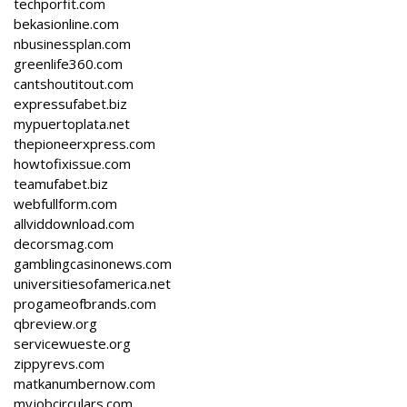
techporfit.com
bekasionline.com
nbusinessplan.com
greenlife360.com
cantshoutitout.com
expressufabet.biz
mypuertoplata.net
thepioneerxpress.com
howtofixissue.com
teamufabet.biz
webfullform.com
allviddownload.com
decorsmag.com
gamblingcasinonews.com
universitiesofamerica.net
progameofbrands.com
qbreview.org
servicewueste.org
zippyrevs.com
matkanumbernow.com
myjobcirculars.com