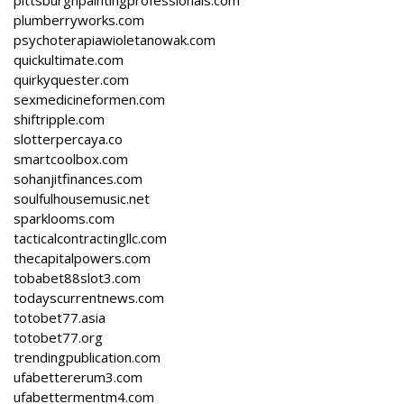
pittsburghpaintingprofessionals.com
plumberryworks.com
psychoterapiawioletanowak.com
quickultimate.com
quirkyquester.com
sexmedicineformen.com
shiftripple.com
slotterpercaya.co
smartcoolbox.com
sohanjitfinances.com
soulfulhousemusic.net
sparklooms.com
tacticalcontractingllc.com
thecapitalpowers.com
tobabet88slot3.com
todayscurrentnews.com
totobet77.asia
totobet77.org
trendingpublication.com
ufabettererum3.com
ufabettermentm4.com