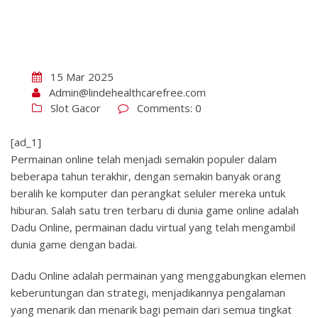
15 Mar 2025
Admin@lindehealthcarefree.com
Slot Gacor
Comments: 0
[ad_1]
Permainan online telah menjadi semakin populer dalam
beberapa tahun terakhir, dengan semakin banyak orang
beralih ke komputer dan perangkat seluler mereka untuk
hiburan. Salah satu tren terbaru di dunia game online adalah
Dadu Online, permainan dadu virtual yang telah mengambil
dunia game dengan badai.
Dadu Online adalah permainan yang menggabungkan elemen
keberuntungan dan strategi, menjadikannya pengalaman
yang menarik dan menarik bagi pemain dari semua tingkat