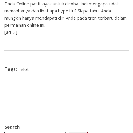
Dadu Online pasti layak untuk dicoba. Jadi mengapa tidak
mencobanya dan lihat apa hype itu? Siapa tahu, Anda
mungkin hanya mendapati diri Anda pada tren terbaru dalam
permainan online ini.
[ad_2]
Tags:
slot
Search