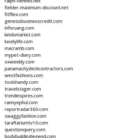
ralph-fiennes.net
fielder-maximum-discount.net
fitfllex.com
genesisbusinesscredit.com
inforuang.com
kindsmarket.com
luvelylife.com
macramb.com
mypet-diary.com
oxweekly.com
panamacitydeckcontractors.com
westfashions.com
toolshandy.com
travelstager.com
trendinspires.com
rannyephul.com
reportradar360.com
swaggyfashion.com
taraftariumtv10.com
questionquery.com
bodybuildinglegend.com