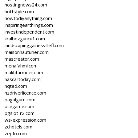
hostingnews24.com
hottstyle.com
howtodiyanything.com
inspiringearthlings.com
investindependent.com
kralbozguncu1.com
landscapinggainesvillefl.com
maisonhauturier.com
mascreator.com
menafahmi.com
mukhtarmeer.com
nascartoday.com
nqted.com
nzdriverlicence.com
pagalguru.com
pcegame.com
pgslot-r2.com
ws-expression.com
zchotels.com
zepfo.com