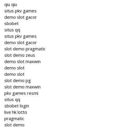
qiu qiu
situs pkv games
demo slot gacor
sbobet
situs qq
situs pkv games
demo slot gacor
slot demo pragmatic
slot demo zeus
demo slot maxwin
demo slot
demo slot
slot demo pg
slot demo maxwin
pkv games resmi
situs qq
sbobet login
live hk lotto
pragmatic
slot demo