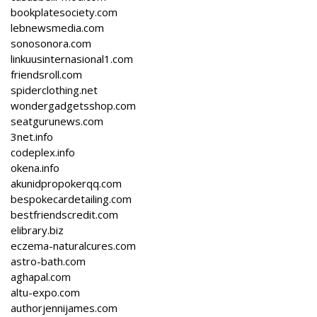
bookplatesociety.com
lebnewsmedia.com
sonosonora.com
linkuusinternasional1.com
friendsroll.com
spiderclothing.net
wondergadgetsshop.com
seatgurunews.com
3net.info
codeplex.info
okena.info
akunidpropokerqq.com
bespokecardetailing.com
bestfriendscredit.com
elibrary.biz
eczema-naturalcures.com
astro-bath.com
aghapal.com
altu-expo.com
authorjennijames.com