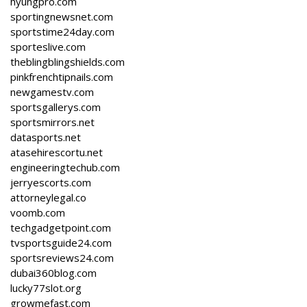
hyungpro.com
sportingnewsnet.com
sportstime24day.com
sporteslive.com
theblingblingshields.com
pinkfrenchtipnails.com
newgamestv.com
sportsgallerys.com
sportsmirrors.net
datasports.net
atasehirescortu.net
engineeringtechub.com
jerryescorts.com
attorneylegal.co
voomb.com
techgadgetpoint.com
tvsportsguide24.com
sportsreviews24.com
dubai360blog.com
lucky77slot.org
growmefast.com