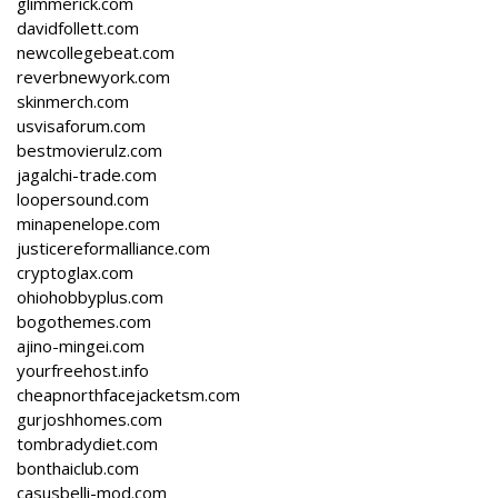
glimmerick.com
davidfollett.com
newcollegebeat.com
reverbnewyork.com
skinmerch.com
usvisaforum.com
bestmovierulz.com
jagalchi-trade.com
loopersound.com
minapenelope.com
justicereformalliance.com
cryptoglax.com
ohiohobbyplus.com
bogothemes.com
ajino-mingei.com
yourfreehost.info
cheapnorthfacejacketsm.com
gurjoshhomes.com
tombradydiet.com
bonthaiclub.com
casusbelli-mod.com