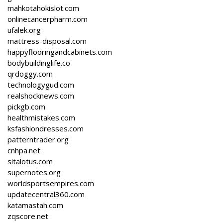
mahkotahokislot.com
onlinecancerpharm.com
ufalek.org
mattress-disposal.com
happyflooringandcabinets.com
bodybuildinglife.co
qrdoggy.com
technologygud.com
realshocknews.com
pickgb.com
healthmistakes.com
ksfashiondresses.com
patterntrader.org
cnhpa.net
sitalotus.com
supernotes.org
worldsportsempires.com
updatecentral360.com
katamastah.com
zqscore.net