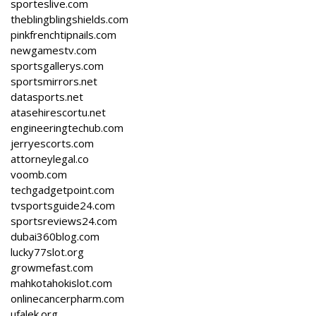
sporteslive.com
theblingblingshields.com
pinkfrenchtipnails.com
newgamestv.com
sportsgallerys.com
sportsmirrors.net
datasports.net
atasehirescortu.net
engineeringtechub.com
jerryescorts.com
attorneylegal.co
voomb.com
techgadgetpoint.com
tvsportsguide24.com
sportsreviews24.com
dubai360blog.com
lucky77slot.org
growmefast.com
mahkotahokislot.com
onlinecancerpharm.com
ufalek.org