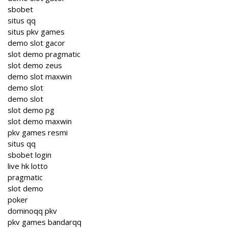
sbobet
situs qq
situs pkv games
demo slot gacor
slot demo pragmatic
slot demo zeus
demo slot maxwin
demo slot
demo slot
slot demo pg
slot demo maxwin
pkv games resmi
situs qq
sbobet login
live hk lotto
pragmatic
slot demo
poker
dominoqq pkv
pkv games bandarqq