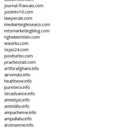
journal-francais.com
justintv10.com
lawyerule.com
mediamingleseaco.com
mtsmarketingblog.com
nghekiemtien.com
wasirku.com
tejas24.com
poolturbo.com
prachestait.com
artforafghans.info
airvendio.info
healthexe.info
puretecx.info
tecadvance.info
aminityio.info
amiolahu.info
ampacheme.info
ampullahu.info
aromaxme.info