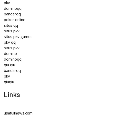
pkv
dominoqq
bandarqq
poker online
situs qq
situs pkv
situs pkv games
pkv qq
situs pkv
domino
dominoqq
qiu qiu
bandarqq
pkv
qiuqiu
Links
usafullnewz.com