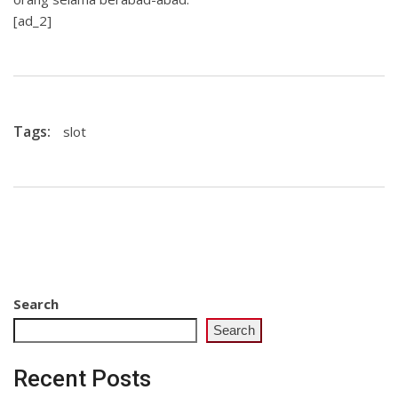
[ad_2]
Tags:
slot
Search
Search
Recent Posts