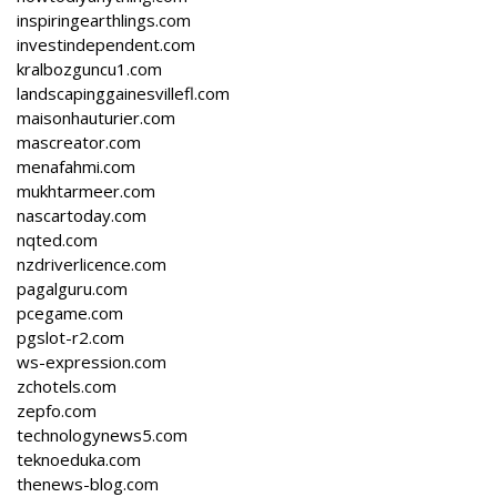
inspiringearthlings.com
investindependent.com
kralbozguncu1.com
landscapinggainesvillefl.com
maisonhauturier.com
mascreator.com
menafahmi.com
mukhtarmeer.com
nascartoday.com
nqted.com
nzdriverlicence.com
pagalguru.com
pcegame.com
pgslot-r2.com
ws-expression.com
zchotels.com
zepfo.com
technologynews5.com
teknoeduka.com
thenews-blog.com