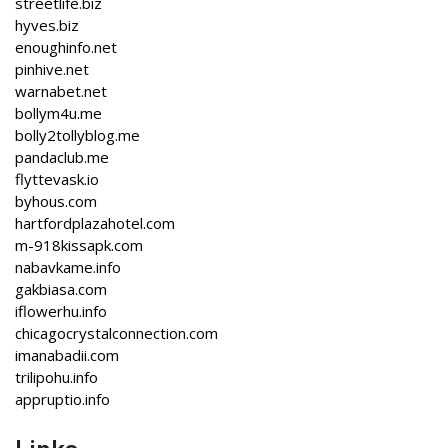
streetlife.biz
hyves.biz
enoughinfo.net
pinhive.net
warnabet.net
bollym4u.me
bolly2tollyblog.me
pandaclub.me
flyttevask.io
byhous.com
hartfordplazahotel.com
m-918kissapk.com
nabavkame.info
gakbiasa.com
iflowerhu.info
chicagocrystalconnection.com
imanabadii.com
trilipohu.info
appruptio.info