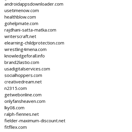
androidappsdownloader.com
usetimenow.com
healthblow.com
gohelpmate.com
rajdhani-satta-matka.com
writerscraft.net
elearning-childprotection.com
wrestling4mena.com
knowledgeforall.info
brand2lastio.com
usadigitalservices.com
socialhoppers.com
creativedream.net
n2315.com
getwebonline.com
onlyfansheaven.com
lky08.com
ralph-fiennes.net
fielder-maximum-discount.net
fitfllex.com