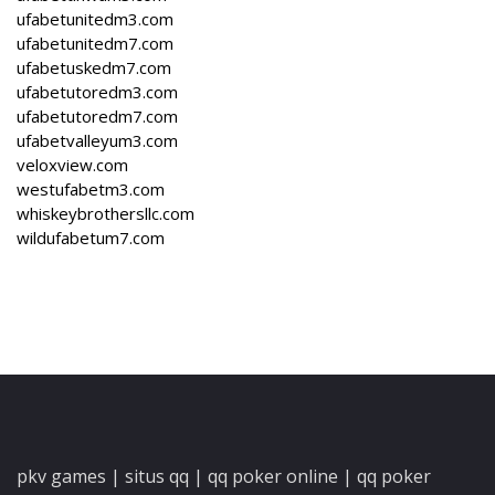
ufabetunitedm3.com
ufabetunitedm7.com
ufabetuskedm7.com
ufabetutoredm3.com
ufabetutoredm7.com
ufabetvalleyum3.com
veloxview.com
westufabetm3.com
whiskeybrothersllc.com
wildufabetum7.com
pkv games
|
situs qq
|
qq poker online
|
qq poker