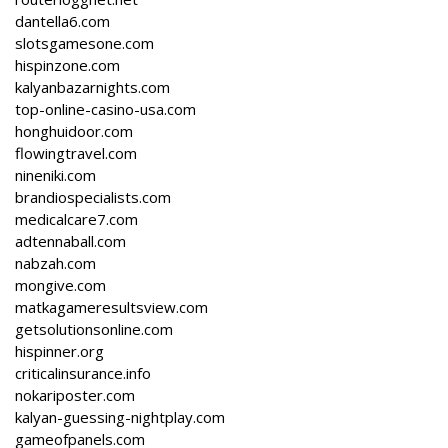
dantella6.com
slotsgamesone.com
hispinzone.com
kalyanbazarnights.com
top-online-casino-usa.com
honghuidoor.com
flowingtravel.com
nineniki.com
brandiospecialists.com
medicalcare7.com
adtennaball.com
nabzah.com
mongive.com
matkagameresultsview.com
getsolutionsonline.com
hispinner.org
criticalinsurance.info
nokariposter.com
kalyan-guessing-nightplay.com
gameofpanels.com