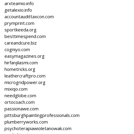
arxteamio.info
getalexio.info
accountaudittaxcon.com
prymprint.com
sportkeeda.org
besttimespend.com
careandcure.biz
cogniyo.com
easymagazines.org
hirfanjilasmi.com
hometricks.org
leathercraftpro.com
microgridpower.org
mixiqo.com
needglobe.com
ortocoach.com
passionawe.com
pittsburghpaintingprofessionals.com
plumberryworks.com
psychoterapiawioletanowak.com