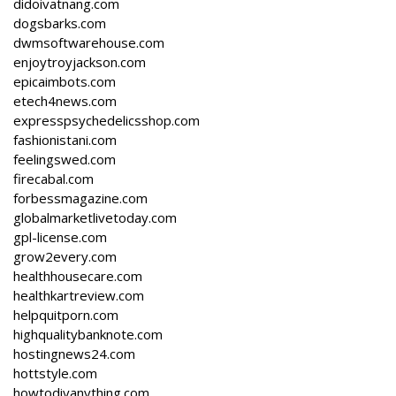
didoivatnang.com
dogsbarks.com
dwmsoftwarehouse.com
enjoytroyjackson.com
epicaimbots.com
etech4news.com
expresspsychedelicsshop.com
fashionistani.com
feelingswed.com
firecabal.com
forbessmagazine.com
globalmarketlivetoday.com
gpl-license.com
grow2every.com
healthhousecare.com
healthkartreview.com
helpquitporn.com
highqualitybanknote.com
hostingnews24.com
hottstyle.com
howtodiyanything.com