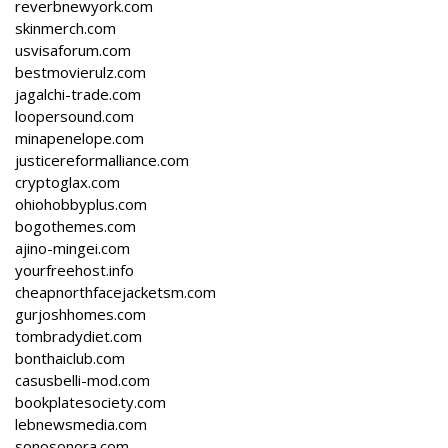
reverbnewyork.com
skinmerch.com
usvisaforum.com
bestmovierulz.com
jagalchi-trade.com
loopersound.com
minapenelope.com
justicereformalliance.com
cryptoglax.com
ohiohobbyplus.com
bogothemes.com
ajino-mingei.com
yourfreehost.info
cheapnorthfacejacketsm.com
gurjoshhomes.com
tombradydiet.com
bonthaiclub.com
casusbelli-mod.com
bookplatesociety.com
lebnewsmedia.com
sonosonora.com