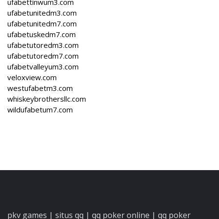
ufabettinwum3.com
ufabetunitedm3.com
ufabetunitedm7.com
ufabetuskedm7.com
ufabetutoredm3.com
ufabetutoredm7.com
ufabetvalleyum3.com
veloxview.com
westufabetm3.com
whiskeybrothersllc.com
wildufabetum7.com
pkv games
|
situs qq
|
qq poker online
|
qq poker