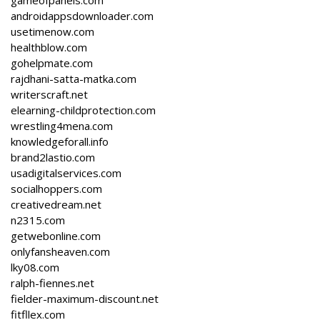
androidappsdownloader.com
usetimenow.com
healthblow.com
gohelpmate.com
rajdhani-satta-matka.com
writerscraft.net
elearning-childprotection.com
wrestling4mena.com
knowledgeforall.info
brand2lastio.com
usadigitalservices.com
socialhoppers.com
creativedream.net
n2315.com
getwebonline.com
onlyfansheaven.com
lky08.com
ralph-fiennes.net
fielder-maximum-discount.net
fitfllex.com