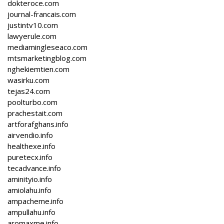
dokteroce.com
journal-francais.com
justintv10.com
lawyerule.com
mediamingleseaco.com
mtsmarketingblog.com
nghekiemtien.com
wasirku.com
tejas24.com
poolturbo.com
prachestait.com
artforafghans.info
airvendio.info
healthexe.info
puretecx.info
tecadvance.info
aminityio.info
amiolahu.info
ampacheme.info
ampullahu.info
aromaxme.info