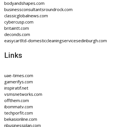
bodyandshapes.com
businessconsultantsroundrock.com
classicglobalnews.com
cybercusp.com
britaintt.com
deconds.com
easycartltd-domesticcleaningservicesedinburgh.com
Links
uae-times.com
gamerifys.com
inspiratif.net
vsmsnetworks.com
offthem.com
ibommatv.com
techporfit.com
bekasionline.com
nbusinessplan.com