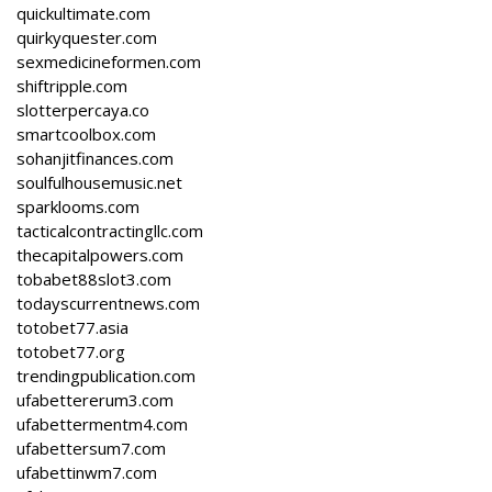
quickultimate.com
quirkyquester.com
sexmedicineformen.com
shiftripple.com
slotterpercaya.co
smartcoolbox.com
sohanjitfinances.com
soulfulhousemusic.net
sparklooms.com
tacticalcontractingllc.com
thecapitalpowers.com
tobabet88slot3.com
todayscurrentnews.com
totobet77.asia
totobet77.org
trendingpublication.com
ufabettererum3.com
ufabettermentm4.com
ufabettersum7.com
ufabettinwm7.com