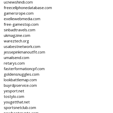
ucnewshindi.com
freecellphonedatabase.com
gamersrope.com
exellewebmedia.com
free-gamestop.com
sinbadtravels.com
ukmagzine.com
wareztech.org
usabestnetwork.com
jessepinkmanoutfit.com
umailsend.com
retarys.com
fasterformationcpf.com
goldensnuggles.com
lookbattlemap.com
buyrdpservice.com
yesport.net
tostylo.com
yougetthat.net
sportsnetclub.com