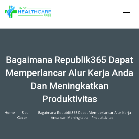
Skip
to
content
Bagaimana Republik365 Dapat
Memperlancar Alur Kerja Anda
Dan Meningkatkan
Produktivitas
Home
Slot
Bagaimana Republik365 Dapat Memperlancar Alur Kerja
Gacor
Anda dan Meningkatkan Produktivitas