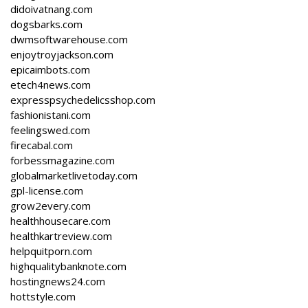
didoivatnang.com
dogsbarks.com
dwmsoftwarehouse.com
enjoytroyjackson.com
epicaimbots.com
etech4news.com
expresspsychedelicsshop.com
fashionistani.com
feelingswed.com
firecabal.com
forbessmagazine.com
globalmarketlivetoday.com
gpl-license.com
grow2every.com
healthhousecare.com
healthkartreview.com
helpquitporn.com
highqualitybanknote.com
hostingnews24.com
hottstyle.com