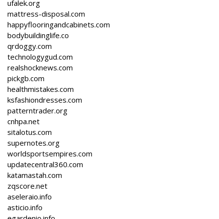
ufalek.org
mattress-disposal.com
happyflooringandcabinets.com
bodybuildinglife.co
qrdoggy.com
technologygud.com
realshocknews.com
pickgb.com
healthmistakes.com
ksfashiondresses.com
patterntrader.org
cnhpa.net
sitalotus.com
supernotes.org
worldsportsempires.com
updatecentral360.com
katamastah.com
zqscore.net
aseleraio.info
asticio.info
egardenio.info