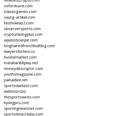
newbestcrypto.com
oxfordsave.com
iclassicgames.com
saung-artikel.com
fasthokivip2.com
observersports.com
cryptominingplus.com
aquinoticiaspe.com
longhairedfrenchbulldog.com
lawyersforhire.co
businemarket.com
matahari88play.net
moneydescriptor.com
youthsmagazine.com
painaidee.net
sportsdarkest.com
webtoon.biz
thesportswires.com
hyungpro.com
sportingnewsnet.com
sportstime24day.com