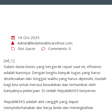
16 Oct 2025
Admin@lindehealthcarefree.com
Slot Gacor
Comments: 0
[ad_1]
Dalam dunia bisnis yang bergerak cepat saat ini, efisiensi
adalah kuncinya. Dengan begitu banyak tugas yang harus
diselesaikan dan tenggat waktu yang harus dipenuhi, mudah
bagi kita untuk merasa kewalahan dan terhambat oleh
banyaknya pekerjaan. Di sinilah Republik365 berperan.
Republik365 adalah alat canggih yang dapat
menyederhanakan alur kerja Anda dan meningkatkan