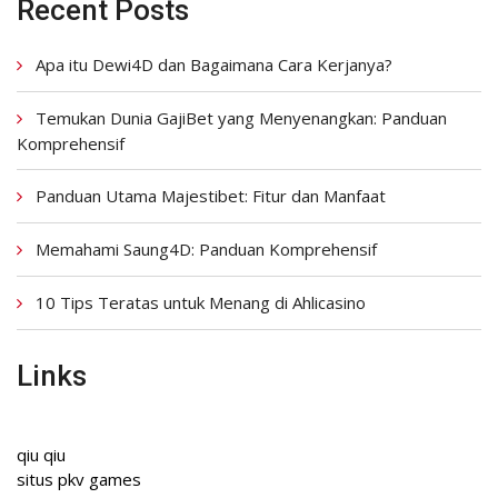
Recent Posts
Apa itu Dewi4D dan Bagaimana Cara Kerjanya?
Temukan Dunia GajiBet yang Menyenangkan: Panduan
Komprehensif
Panduan Utama Majestibet: Fitur dan Manfaat
Memahami Saung4D: Panduan Komprehensif
10 Tips Teratas untuk Menang di Ahlicasino
Links
qiu qiu
situs pkv games