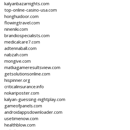
kalyanbazarnights.com
top-online-casino-usa.com
honghuidoor.com
flowingtravel.com
nineniki.com
brandiospecialists.com
medicalcare7.com
adtennaball.com
nabzah.com
mongive.com
matkagameresultsview.com
getsolutionsonline.com
hispinner.org
criticalinsurance.info
nokariposter.com
kalyan-guessing-nightplay.com
gameofpanels.com
androidappsdownloader.com
usetimenow.com
healthblow.com