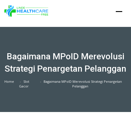
Skip
to
content
Bagaimana MPoID Merevolusi
Strategi Penargetan Pelanggan
Home
Slot
Bagaimana MPoID Merevolusi Strategi Penargetan
Gacor
Pelanggan