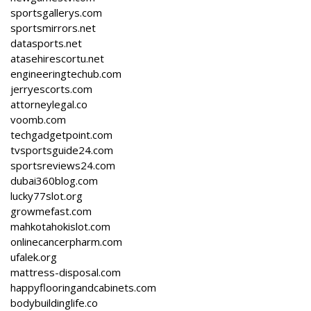
sportsgallerys.com
sportsmirrors.net
datasports.net
atasehirescortu.net
engineeringtechub.com
jerryescorts.com
attorneylegal.co
voomb.com
techgadgetpoint.com
tvsportsguide24.com
sportsreviews24.com
dubai360blog.com
lucky77slot.org
growmefast.com
mahkotahokislot.com
onlinecancerpharm.com
ufalek.org
mattress-disposal.com
happyflooringandcabinets.com
bodybuildinglife.co