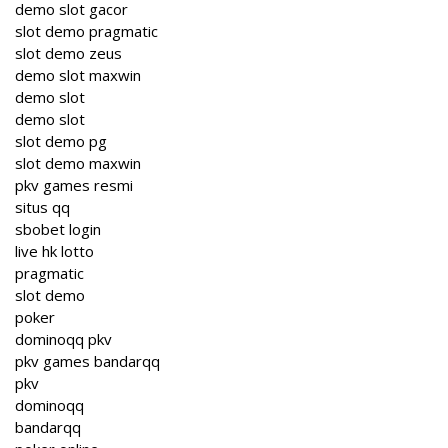
demo slot gacor
slot demo pragmatic
slot demo zeus
demo slot maxwin
demo slot
demo slot
slot demo pg
slot demo maxwin
pkv games resmi
situs qq
sbobet login
live hk lotto
pragmatic
slot demo
poker
dominoqq pkv
pkv games bandarqq
pkv
dominoqq
bandarqq