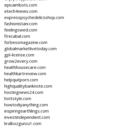
epicaimbots.com
etech4news.com
expresspsychedelicsshop.com
fashionistani.com
feelingswed.com
firecabal.com
forbessmagazine.com
globalmarketlivetoday.com
gpl-license.com
grow2every.com
healthhousecare.com
healthkartreview.com
helpquitporn.com
highqualitybanknote.com
hostingnews24.com
hottstyle.com
howtodiyanything.com
inspiringearthlings.com
investindependent.com
kralbozguncu1.com