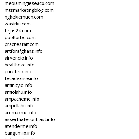
mediamingleseaco.com
mtsmarketingblog.com
nghekiemtien.com
wasirku.com
tejas24.com
poolturbo.com
prachestait.com
artforafghans.info
airvendio.info
healthexe.info
puretecx.info
tecadvance.info
aminityio.info
amiolahu.info
ampacheme.info
ampullahu.info
aromaxme.info
asserthatecontrast.info
atenderme.info
bangumiio.info