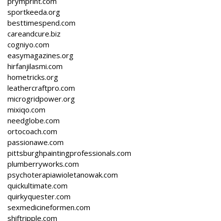
prymprint.com
sportkeeda.org
besttimespend.com
careandcure.biz
cogniyo.com
easymagazines.org
hirfanjilasmi.com
hometricks.org
leathercraftpro.com
microgridpower.org
mixiqo.com
needglobe.com
ortocoach.com
passionawe.com
pittsburghpaintingprofessionals.com
plumberryworks.com
psychoterapiawioletanowak.com
quickultimate.com
quirkyquester.com
sexmedicineformen.com
shiftripple.com