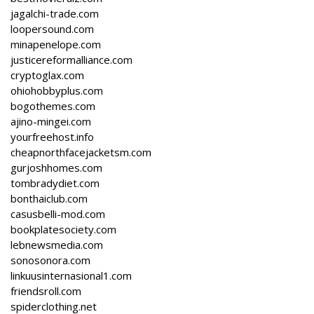
jagalchi-trade.com
loopersound.com
minapenelope.com
justicereformalliance.com
cryptoglax.com
ohiohobbyplus.com
bogothemes.com
ajino-mingei.com
yourfreehost.info
cheapnorthfacejacketsm.com
gurjoshhomes.com
tombradydiet.com
bonthaiclub.com
casusbelli-mod.com
bookplatesociety.com
lebnewsmedia.com
sonosonora.com
linkuusinternasional1.com
friendsroll.com
spiderclothing.net