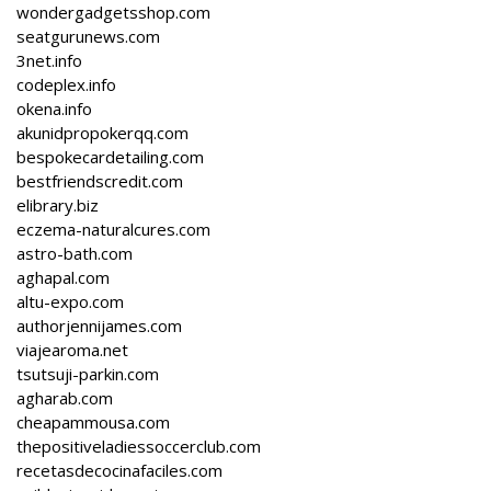
wondergadgetsshop.com
seatgurunews.com
3net.info
codeplex.info
okena.info
akunidpropokerqq.com
bespokecardetailing.com
bestfriendscredit.com
elibrary.biz
eczema-naturalcures.com
astro-bath.com
aghapal.com
altu-expo.com
authorjennijames.com
viajearoma.net
tsutsuji-parkin.com
agharab.com
cheapammousa.com
thepositiveladiessoccerclub.com
recetasdecocinafaciles.com