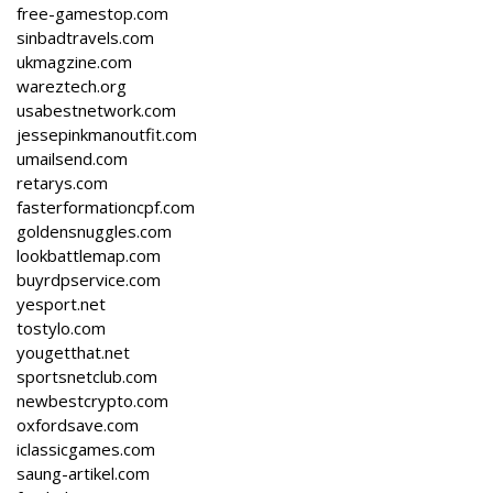
free-gamestop.com
sinbadtravels.com
ukmagzine.com
wareztech.org
usabestnetwork.com
jessepinkmanoutfit.com
umailsend.com
retarys.com
fasterformationcpf.com
goldensnuggles.com
lookbattlemap.com
buyrdpservice.com
yesport.net
tostylo.com
yougetthat.net
sportsnetclub.com
newbestcrypto.com
oxfordsave.com
iclassicgames.com
saung-artikel.com