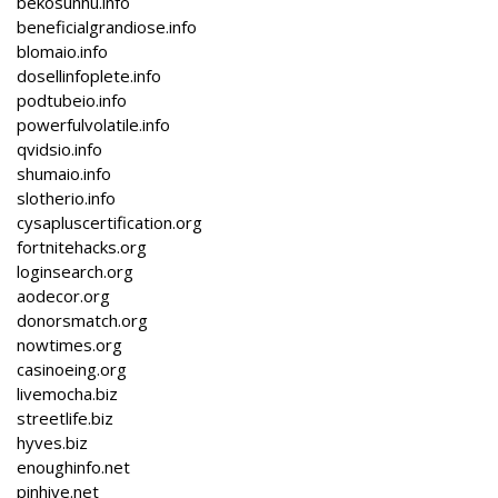
bekosunhu.info
beneficialgrandiose.info
blomaio.info
dosellinfoplete.info
podtubeio.info
powerfulvolatile.info
qvidsio.info
shumaio.info
slotherio.info
cysapluscertification.org
fortnitehacks.org
loginsearch.org
aodecor.org
donorsmatch.org
nowtimes.org
casinoeing.org
livemocha.biz
streetlife.biz
hyves.biz
enoughinfo.net
pinhive.net