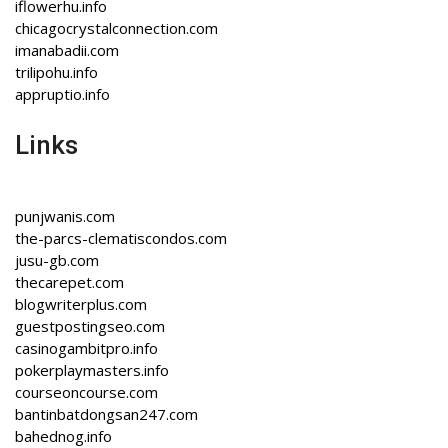
iflowerhu.info
chicagocrystalconnection.com
imanabadii.com
trilipohu.info
appruptio.info
Links
punjwanis.com
the-parcs-clematiscondos.com
jusu-gb.com
thecarepet.com
blogwriterplus.com
guestpostingseo.com
casinogambitpro.info
pokerplaymasters.info
courseoncourse.com
bantinbatdongsan247.com
bahednog.info