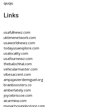
qiuqiu
Links
usafullnewz.com
uktimenetwork.com
usaworldnewz.com
todayusaexplore.com
usalocality.com
usafournewz.com
thebalochhal.com
vehicularmaster.com
vibesaccent.com
ampajavierdemiguel.org
brainboosters.co
amberlately.com
joycebriscoe.com
aicarmina.com
mypartysupplystore.com