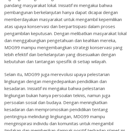
pandang masyarakat lokal. Inisiatif ini mengakui bahwa
pembangunan berkelanjutan hanya dapat dicapai dengan
memberdayakan masyarakat untuk mengambil kepemilikan
atas upaya konservasi dan berpartisipasi dalam proses
pengambilan keputusan. Dengan melibatkan masyarakat lokal
dan menggabungkan pengetahuan dan keahlian mereka,
MDG99 mampu mengembangkan strategi konservasi yang
lebih efektif dan berkelanjutan yang disesuaikan dengan
kebutuhan dan tantangan spesifik di setiap wilayah.
Selain itu, MDG99 juga merevolusi upaya pelestarian
lingkungan dengan mengedepankan pendidikan dan
kesadaran. Inisiatif ini mengakui bahwa pelestarian
lingkungan bukan hanya persoalan teknis, namun juga
persoalan sosial dan budaya. Dengan meningkatkan
kesadaran dan mempromosikan pendidikan tentang
pentingnya melindungi lingkungan, MDG99 mampu
menginspirasi individu dan komunitas untuk mengambil
tindakan dan memberikan dampak positif terhadap planet ini.