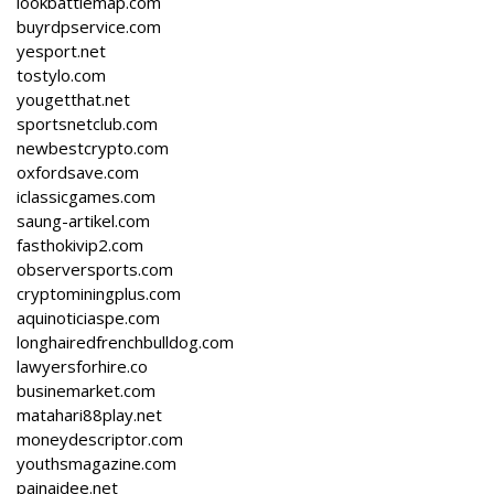
lookbattlemap.com
buyrdpservice.com
yesport.net
tostylo.com
yougetthat.net
sportsnetclub.com
newbestcrypto.com
oxfordsave.com
iclassicgames.com
saung-artikel.com
fasthokivip2.com
observersports.com
cryptominingplus.com
aquinoticiaspe.com
longhairedfrenchbulldog.com
lawyersforhire.co
businemarket.com
matahari88play.net
moneydescriptor.com
youthsmagazine.com
painaidee.net