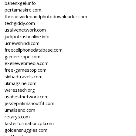
bahenxgek.info
pertamaskre.com
threadsvideoandphotodownloader.com
techgiddy.com
usalivenetwork.com
jackpotrushonline.info
ucnewshindi.com
freecellphonedatabase.com
gamersrope.com
exellewebmedia.com
free-gamestop.com
sinbadtravels.com
ukmagzine.com
wareztech.org
usabestnetwork.com
jessepinkmanoutfit.com
umailsend.com
retarys.com
fasterformationcpf.com
goldensnuggles.com