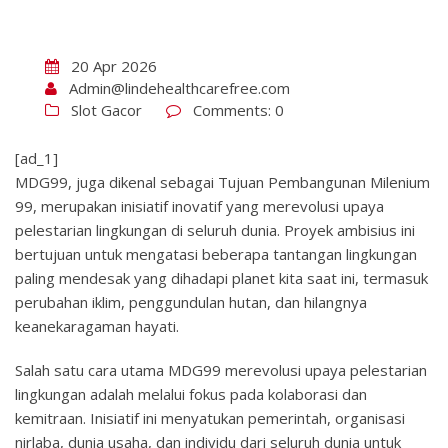
20 Apr 2026
Admin@lindehealthcarefree.com
Slot Gacor
Comments: 0
[ad_1]
MDG99, juga dikenal sebagai Tujuan Pembangunan Milenium
99, merupakan inisiatif inovatif yang merevolusi upaya
pelestarian lingkungan di seluruh dunia. Proyek ambisius ini
bertujuan untuk mengatasi beberapa tantangan lingkungan
paling mendesak yang dihadapi planet kita saat ini, termasuk
perubahan iklim, penggundulan hutan, dan hilangnya
keanekaragaman hayati.
Salah satu cara utama MDG99 merevolusi upaya pelestarian
lingkungan adalah melalui fokus pada kolaborasi dan
kemitraan. Inisiatif ini menyatukan pemerintah, organisasi
nirlaba, dunia usaha, dan individu dari seluruh dunia untuk