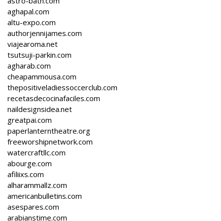
astro-bath.com
aghapal.com
altu-expo.com
authorjennijames.com
viajearoma.net
tsutsuji-parkin.com
agharab.com
cheapammousa.com
thepositiveladiessoccerclub.com
recetasdecocinafaciles.com
naildesignsidea.net
greatpai.com
paperlanterntheatre.org
freeworshipnetwork.com
watercraftllc.com
abourge.com
afiliixs.com
alharammallz.com
americanbulletins.com
asespares.com
arabianstime.com