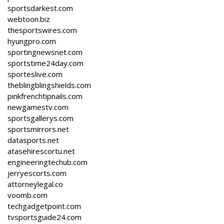
sportsdarkest.com
webtoon.biz
thesportswires.com
hyungpro.com
sportingnewsnet.com
sportstime24day.com
sporteslive.com
theblingblingshields.com
pinkfrenchtipnails.com
newgamestv.com
sportsgallerys.com
sportsmirrors.net
datasports.net
atasehirescortu.net
engineeringtechub.com
jerryescorts.com
attorneylegal.co
voomb.com
techgadgetpoint.com
tvsportsguide24.com