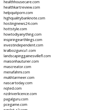
healthhousecare.com
healthkartreview.com
helpquitporn.com
highqualitybanknote.com
hostingnews24.com
hottstyle.com
howtodiyanything.com
inspiringearthlings.com
investindependent.com
kralbozguncu1.com
landscapinggainesvillefl.com
maisonhauturier.com
mascreator.com
menafahmi.com
mukhtarmeer.com
nascartoday.com
nqted.com
nzdriverlicence.com
pagalguru.com
pcegame.com
pgslot-r2.com