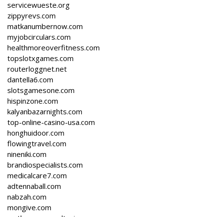
servicewueste.org
zippyrevs.com
matkanumbernow.com
myjobcirculars.com
healthmoreoverfitness.com
topslotxgames.com
routerloggnet.net
dantella6.com
slotsgamesone.com
hispinzone.com
kalyanbazarnights.com
top-online-casino-usa.com
honghuidoor.com
flowingtravel.com
nineniki.com
brandiospecialists.com
medicalcare7.com
adtennaball.com
nabzah.com
mongive.com