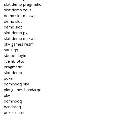
slot demo pragmatic
slot demo zeus
demo slot maxwin
demo slot
demo slot
slot demo pg
slot demo maxwin
pkv games resmi
situs qq
sbobet login
live hk lotto
pragmatic
slot demo
poker
dominoqq pkv
pkv games bandarqq
pkv
dominoqq
bandarqq
poker online