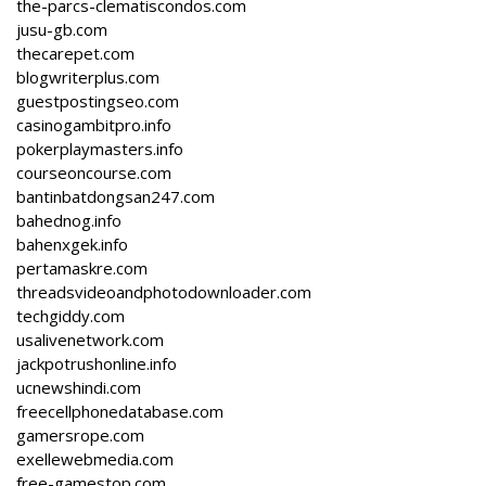
the-parcs-clematiscondos.com
jusu-gb.com
thecarepet.com
blogwriterplus.com
guestpostingseo.com
casinogambitpro.info
pokerplaymasters.info
courseoncourse.com
bantinbatdongsan247.com
bahednog.info
bahenxgek.info
pertamaskre.com
threadsvideoandphotodownloader.com
techgiddy.com
usalivenetwork.com
jackpotrushonline.info
ucnewshindi.com
freecellphonedatabase.com
gamersrope.com
exellewebmedia.com
free-gamestop.com