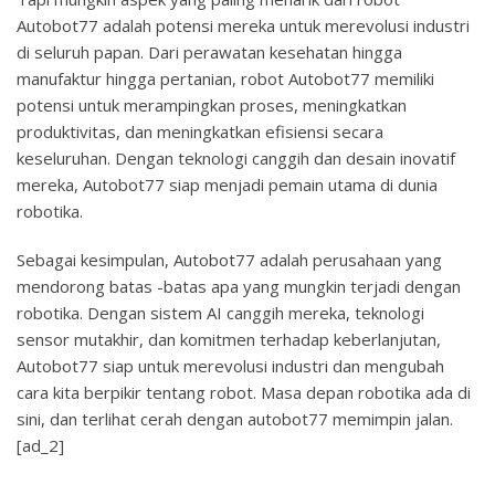
Autobot77 adalah potensi mereka untuk merevolusi industri
di seluruh papan. Dari perawatan kesehatan hingga
manufaktur hingga pertanian, robot Autobot77 memiliki
potensi untuk merampingkan proses, meningkatkan
produktivitas, dan meningkatkan efisiensi secara
keseluruhan. Dengan teknologi canggih dan desain inovatif
mereka, Autobot77 siap menjadi pemain utama di dunia
robotika.
Sebagai kesimpulan, Autobot77 adalah perusahaan yang
mendorong batas -batas apa yang mungkin terjadi dengan
robotika. Dengan sistem AI canggih mereka, teknologi
sensor mutakhir, dan komitmen terhadap keberlanjutan,
Autobot77 siap untuk merevolusi industri dan mengubah
cara kita berpikir tentang robot. Masa depan robotika ada di
sini, dan terlihat cerah dengan autobot77 memimpin jalan.
[ad_2]