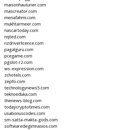
maisonhauturier.com
mascreator.com
menafahmi.com
mukhtarmeer.com
nascartoday.com
nqted.com
nzdriverlicence.com
pagalguru.com
pcegame.com
pgslot-r2.com
ws-expression.com
zchotels.com
zepfo.com
technologynews5.com
teknoeduka.com
thenews-blog.com
todaycryptotimes.com
usabonuscodes.com
sm-satta-makta-gods.com
softwaredegimnasios.com