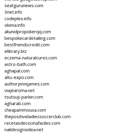
seatgurunews.com
3net.info
codeplex.info
okena.info
akunidpropokerqq.com
bespokecardetailing.com
bestfriendscredit.com
elibrary.biz
eczema-naturalcures.com
astro-bath.com
aghapal.com
altu-expo.com
authorjennijames.com
viajearoma.net
tsutsuji-parkin.com
agharab.com
cheapammousa.com
thepositiveladiessoccerclub.com
recetasdecocinafaciles.com
naildesignsidea.net