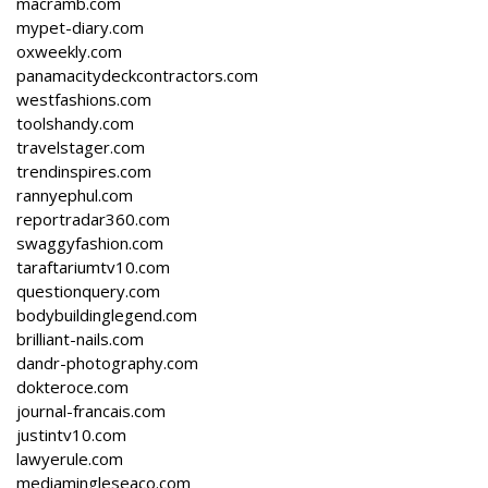
macramb.com
mypet-diary.com
oxweekly.com
panamacitydeckcontractors.com
westfashions.com
toolshandy.com
travelstager.com
trendinspires.com
rannyephul.com
reportradar360.com
swaggyfashion.com
taraftariumtv10.com
questionquery.com
bodybuildinglegend.com
brilliant-nails.com
dandr-photography.com
dokteroce.com
journal-francais.com
justintv10.com
lawyerule.com
mediamingleseaco.com