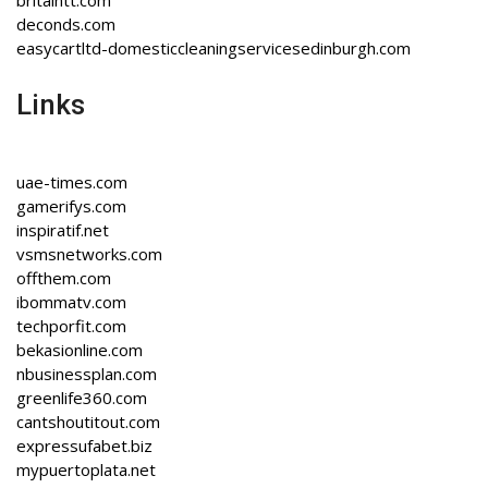
britaintt.com
deconds.com
easycartltd-domesticcleaningservicesedinburgh.com
Links
uae-times.com
gamerifys.com
inspiratif.net
vsmsnetworks.com
offthem.com
ibommatv.com
techporfit.com
bekasionline.com
nbusinessplan.com
greenlife360.com
cantshoutitout.com
expressufabet.biz
mypuertoplata.net