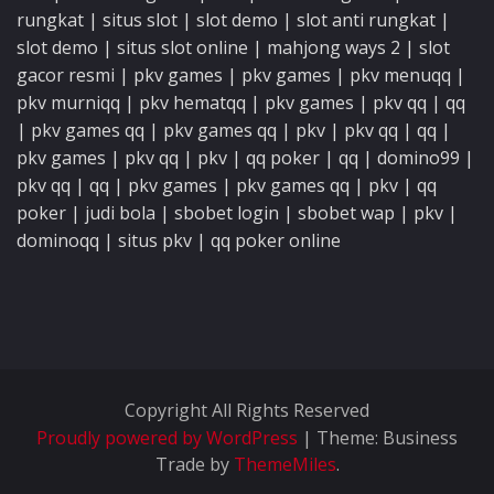
rungkat
|
situs slot
|
slot demo
|
slot anti rungkat
|
slot demo
|
situs slot online
|
mahjong ways 2
|
slot
gacor resmi
|
pkv games
|
pkv games
|
pkv menuqq
|
pkv murniqq
|
pkv hematqq
|
pkv games
|
pkv qq
|
qq
|
pkv games qq
|
pkv games qq
|
pkv
|
pkv qq
|
qq
|
pkv games
|
pkv qq
|
pkv
|
qq poker
|
qq
|
domino99
|
pkv qq
|
qq
|
pkv games
|
pkv games qq
|
pkv
|
qq
poker
|
judi bola
|
sbobet login
|
sbobet wap
|
pkv
|
dominoqq
|
situs pkv
|
qq poker online
Copyright All Rights Reserved
Proudly powered by WordPress
|
Theme: Business
Trade by
ThemeMiles
.