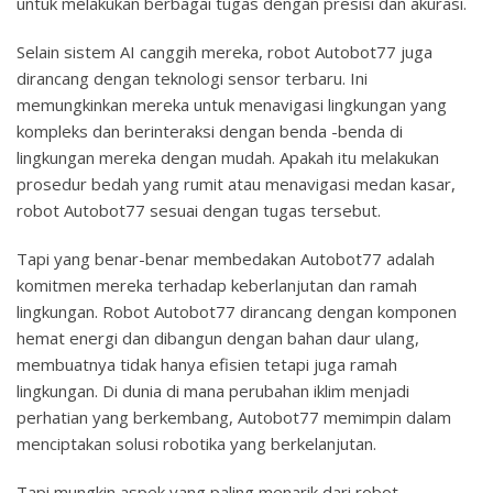
untuk melakukan berbagai tugas dengan presisi dan akurasi.
Selain sistem AI canggih mereka, robot Autobot77 juga
dirancang dengan teknologi sensor terbaru. Ini
memungkinkan mereka untuk menavigasi lingkungan yang
kompleks dan berinteraksi dengan benda -benda di
lingkungan mereka dengan mudah. Apakah itu melakukan
prosedur bedah yang rumit atau menavigasi medan kasar,
robot Autobot77 sesuai dengan tugas tersebut.
Tapi yang benar-benar membedakan Autobot77 adalah
komitmen mereka terhadap keberlanjutan dan ramah
lingkungan. Robot Autobot77 dirancang dengan komponen
hemat energi dan dibangun dengan bahan daur ulang,
membuatnya tidak hanya efisien tetapi juga ramah
lingkungan. Di dunia di mana perubahan iklim menjadi
perhatian yang berkembang, Autobot77 memimpin dalam
menciptakan solusi robotika yang berkelanjutan.
Tapi mungkin aspek yang paling menarik dari robot