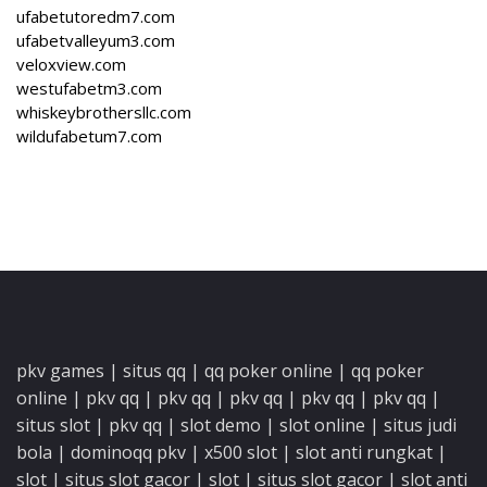
ufabetutoredm7.com
ufabetvalleyum3.com
veloxview.com
westufabetm3.com
whiskeybrothersllc.com
wildufabetum7.com
pkv games
|
situs qq
|
qq poker online
|
qq poker
online
|
pkv qq
|
pkv qq
|
pkv qq
|
pkv qq
|
pkv qq
|
situs slot
|
pkv qq
|
slot demo
|
slot online
|
situs judi
bola
|
dominoqq pkv
|
x500 slot
|
slot anti rungkat
|
slot
|
situs slot gacor
|
slot
|
situs slot gacor
|
slot anti