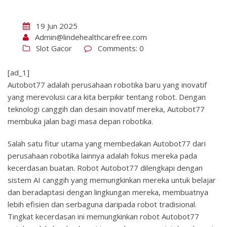
19 Jun 2025
Admin@lindehealthcarefree.com
Slot Gacor
Comments: 0
[ad_1]
Autobot77 adalah perusahaan robotika baru yang inovatif
yang merevolusi cara kita berpikir tentang robot. Dengan
teknologi canggih dan desain inovatif mereka, Autobot77
membuka jalan bagi masa depan robotika.
Salah satu fitur utama yang membedakan Autobot77 dari
perusahaan robotika lainnya adalah fokus mereka pada
kecerdasan buatan. Robot Autobot77 dilengkapi dengan
sistem AI canggih yang memungkinkan mereka untuk belajar
dan beradaptasi dengan lingkungan mereka, membuatnya
lebih efisien dan serbaguna daripada robot tradisional.
Tingkat kecerdasan ini memungkinkan robot Autobot77