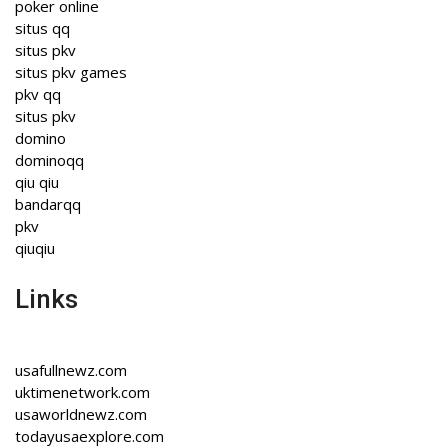
poker online
situs qq
situs pkv
situs pkv games
pkv qq
situs pkv
domino
dominoqq
qiu qiu
bandarqq
pkv
qiuqiu
Links
usafullnewz.com
uktimenetwork.com
usaworldnewz.com
todayusaexplore.com