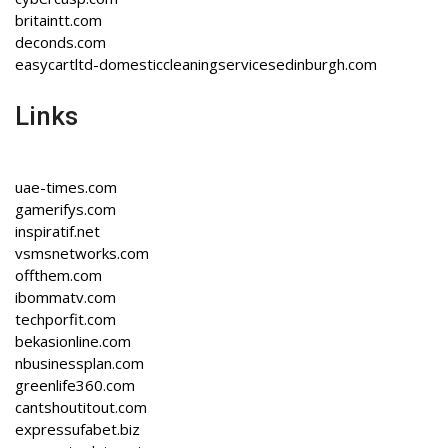
britaintt.com
deconds.com
easycartltd-domesticcleaningservicesedinburgh.com
Links
uae-times.com
gamerifys.com
inspiratif.net
vsmsnetworks.com
offthem.com
ibommatv.com
techporfit.com
bekasionline.com
nbusinessplan.com
greenlife360.com
cantshoutitout.com
expressufabet.biz