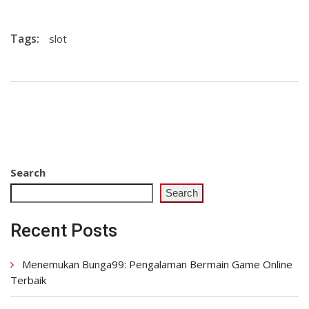
Tags:
slot
Search
Search
Recent Posts
Menemukan Bunga99: Pengalaman Bermain Game Online
Terbaik