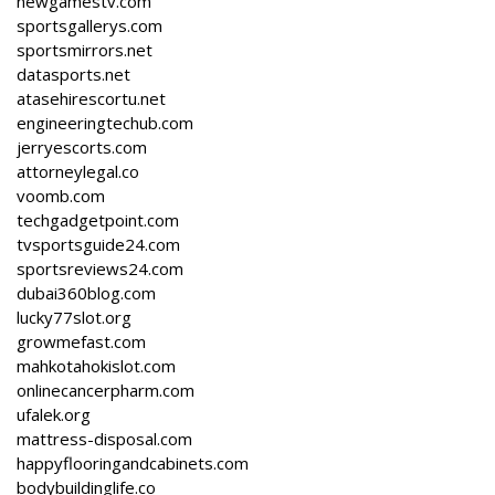
newgamestv.com
sportsgallerys.com
sportsmirrors.net
datasports.net
atasehirescortu.net
engineeringtechub.com
jerryescorts.com
attorneylegal.co
voomb.com
techgadgetpoint.com
tvsportsguide24.com
sportsreviews24.com
dubai360blog.com
lucky77slot.org
growmefast.com
mahkotahokislot.com
onlinecancerpharm.com
ufalek.org
mattress-disposal.com
happyflooringandcabinets.com
bodybuildinglife.co