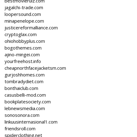
bestmovierulz.com
jagalchi-trade.com
loopersound.com
minapenelope.com
justicereformalliance.com
cryptoglax.com
ohiohobbyplus.com
bogothemes.com
ajino-mingei.com
yourfreehost.info
cheapnorthfacejacketsm.com
gurjoshhomes.com
tombradydiet.com
bonthaiclub.com
casusbelli-mod.com
bookplatesociety.com
lebnewsmedia.com
sonosonora.com
linkuusinternasional1.com
friendsroll.com
spiderclothing.net