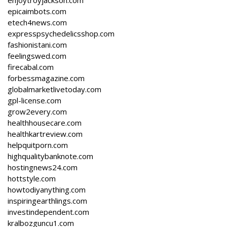
enjoytroyjackson.com
epicaimbots.com
etech4news.com
expresspsychedelicsshop.com
fashionistani.com
feelingswed.com
firecabal.com
forbessmagazine.com
globalmarketlivetoday.com
gpl-license.com
grow2every.com
healthhousecare.com
healthkartreview.com
helpquitporn.com
highqualitybanknote.com
hostingnews24.com
hottstyle.com
howtodiyanything.com
inspiringearthlings.com
investindependent.com
kralbozguncu1.com