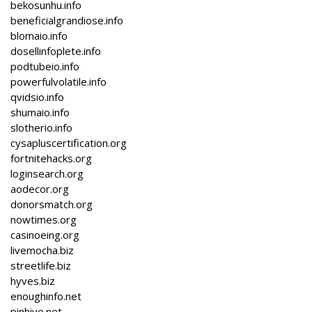
bekosunhu.info
beneficialgrandiose.info
blomaio.info
dosellinfoplete.info
podtubeio.info
powerfulvolatile.info
qvidsio.info
shumaio.info
slotherio.info
cysapluscertification.org
fortnitehacks.org
loginsearch.org
aodecor.org
donorsmatch.org
nowtimes.org
casinoeing.org
livemocha.biz
streetlife.biz
hyves.biz
enoughinfo.net
pinhive.net