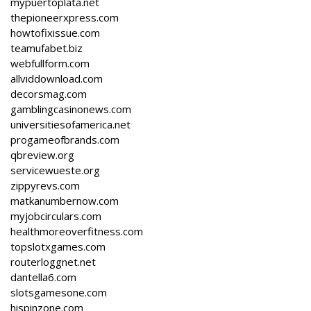
mypuertoplata.net
thepioneerxpress.com
howtofixissue.com
teamufabet.biz
webfullform.com
allviddownload.com
decorsmag.com
gamblingcasinonews.com
universitiesofamerica.net
progameofbrands.com
qbreview.org
servicewueste.org
zippyrevs.com
matkanumbernow.com
myjobcirculars.com
healthmoreoverfitness.com
topslotxgames.com
routerloggnet.net
dantella6.com
slotsgamesone.com
hispinzone.com