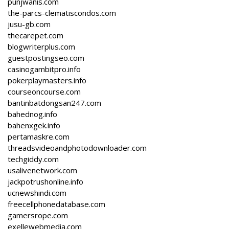
punjwanis.com
the-parcs-clematiscondos.com
jusu-gb.com
thecarepet.com
blogwriterplus.com
guestpostingseo.com
casinogambitpro.info
pokerplaymasters.info
courseoncourse.com
bantinbatdongsan247.com
bahednog.info
bahenxgek.info
pertamaskre.com
threadsvideoandphotodownloader.com
techgiddy.com
usalivenetwork.com
jackpotrushonline.info
ucnewshindi.com
freecellphonedatabase.com
gamersrope.com
exellewebmedia.com