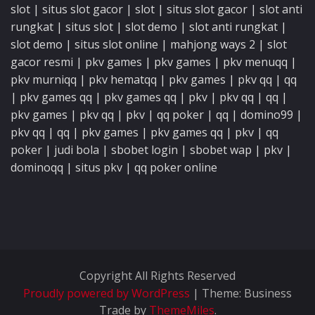
slot
|
situs slot gacor
|
slot
|
situs slot gacor
|
slot anti
rungkat
|
situs slot
|
slot demo
|
slot anti rungkat
|
slot demo
|
situs slot online
|
mahjong ways 2
|
slot
gacor resmi
|
pkv games
|
pkv games
|
pkv menuqq
|
pkv murniqq
|
pkv hematqq
|
pkv games
|
pkv qq
|
qq
|
pkv games qq
|
pkv games qq
|
pkv
|
pkv qq
|
qq
|
pkv games
|
pkv qq
|
pkv
|
qq poker
|
qq
|
domino99
|
pkv qq
|
qq
|
pkv games
|
pkv games qq
|
pkv
|
qq
poker
|
judi bola
|
sbobet login
|
sbobet wap
|
pkv
|
dominoqq
|
situs pkv
|
qq poker online
Copyright All Rights Reserved
Proudly powered by WordPress
|
Theme: Business
Trade by
ThemeMiles
.