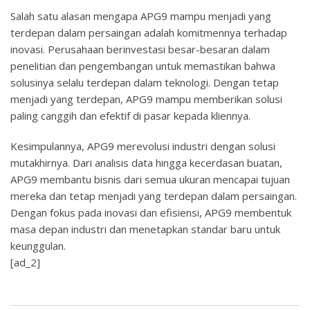
Salah satu alasan mengapa APG9 mampu menjadi yang
terdepan dalam persaingan adalah komitmennya terhadap
inovasi. Perusahaan berinvestasi besar-besaran dalam
penelitian dan pengembangan untuk memastikan bahwa
solusinya selalu terdepan dalam teknologi. Dengan tetap
menjadi yang terdepan, APG9 mampu memberikan solusi
paling canggih dan efektif di pasar kepada kliennya.
Kesimpulannya, APG9 merevolusi industri dengan solusi
mutakhirnya. Dari analisis data hingga kecerdasan buatan,
APG9 membantu bisnis dari semua ukuran mencapai tujuan
mereka dan tetap menjadi yang terdepan dalam persaingan.
Dengan fokus pada inovasi dan efisiensi, APG9 membentuk
masa depan industri dan menetapkan standar baru untuk
keunggulan.
[ad_2]