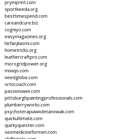
prymprint.com
sportkeeda.org
besttimespend.com
careandcure.biz
cogniyo.com
easymagazines.org
hirfanjilasmi.com
hometricks.org
leathercraftpro.com
microgridpower.org
mixiqo.com
needglobe.com
ortocoach.com
passionawe.com
pittsburghpaintingprofessionals.com
plumberryworks.com
psychoterapiawioletanowak.com
quickultimate.com
quirkyquester.com
sexmedicineformen.com
shiftripple.com