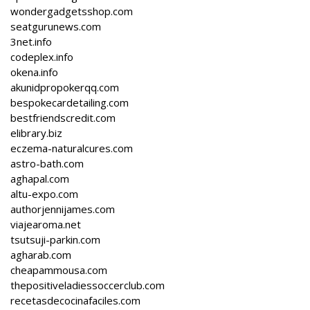
wondergadgetsshop.com
seatgurunews.com
3net.info
codeplex.info
okena.info
akunidpropokerqq.com
bespokecardetailing.com
bestfriendscredit.com
elibrary.biz
eczema-naturalcures.com
astro-bath.com
aghapal.com
altu-expo.com
authorjennijames.com
viajearoma.net
tsutsuji-parkin.com
agharab.com
cheapammousa.com
thepositiveladiessoccerclub.com
recetasdecocinafaciles.com